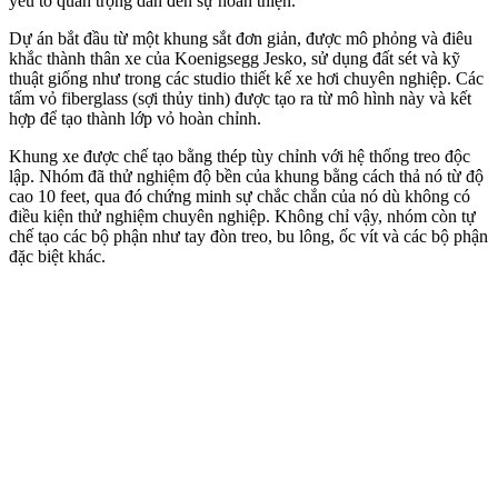
yếu tố quan trọng dẫn đến sự hoàn thiện.
Dự án bắt đầu từ một khung sắt đơn giản, được mô phỏng và điêu
khắc thành thân xe của Koenigsegg Jesko, sử dụng đất sét và kỹ
thuật giống như trong các studio thiết kế xe hơi chuyên nghiệp. Các
tấm vỏ fiberglass (sợi thủy tinh) được tạo ra từ mô hình này và kết
hợp để tạo thành lớp vỏ hoàn chỉnh.
Khung xe được chế tạo bằng thép tùy chỉnh với hệ thống treo độc
lập. Nhóm đã thử nghiệm độ bền của khung bằng cách thả nó từ độ
cao 10 feet, qua đó chứng minh sự chắc chắn của nó dù không có
điều kiện thử nghiệm chuyên nghiệp. Không chỉ vậy, nhóm còn tự
chế tạo các bộ phận như tay đòn treo, bu lông, ốc vít và các bộ phận
đặc biệt khác.