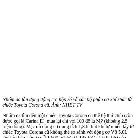
Nhóm đã tận dụng động cơ, hộp số và các bộ phận cơ khí khác từ
chiếc Toyota Corona cũ. Ảnh: NHET TV
Nhóm đã tìm đến một chiếc Toyota Corona cũ thế hệ thứ chín (còn
được gọi là Carina E), mua lại chỉ với 100 đô la Mỹ (khoảng 2,5
triệu đồng). Mặc dù động cơ dung tích 1,8 lít hút khí tự nhiên lấy từ
chiếc Toyota Corona cũ không thể so sánh với động cơ V8 5.0L
tăng áp kép, công suất 1.600 mã lực (1.193 kW / 1.622 PS) của