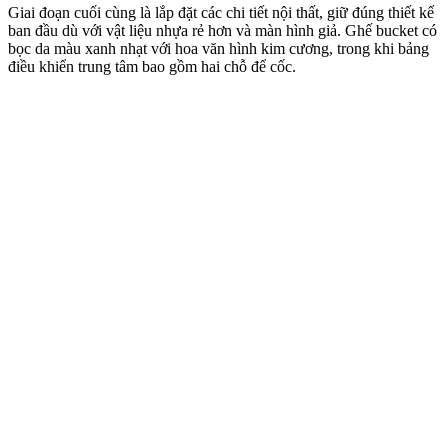
Giai đoạn cuối cùng là lắp đặt các chi tiết nội thất, giữ đúng thiết kế
ban đầu dù với vật liệu nhựa rẻ hơn và màn hình giả. Ghế bucket có
bọc d‌a mà‌u xanh nhạt với hoa văn hình kim cương, trong khi bảng
điều khiển trung tâm bao gồm hai chỗ để cốc.