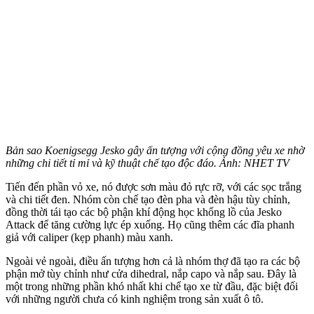
Bản sao Koenigsegg Jesko gây ấn tượng với cộng đồng yêu xe nhờ
những chi tiết tỉ mỉ và kỹ thuật chế tạo độc đáo. Ảnh: NHET TV
Tiến đến phần vỏ xe, nó được sơn màu đỏ rực rỡ, với các sọc trắng
và chi tiết đen. Nhóm còn chế tạo đèn pha và đèn hậu tùy chỉnh,
đồng thời tái tạo các bộ phận khí động học khổng lồ của Jesko
Attack để tăng cường lực ép xuống. Họ cũng thêm các đĩa phanh
giả với caliper (kẹp phanh) màu xanh.
Ngoài vẻ ngoài, điều ấn tượng hơn cả là nhóm thợ đã tạo ra các bộ
phận mở tùy chỉnh như cửa dihedral, nắp capo và nắp sau. Đây là
một trong những phần khó nhất khi chế tạo xe từ đầu, đặc biệt đối
với những người chưa có kinh nghiệm trong sản xuất ô tô.