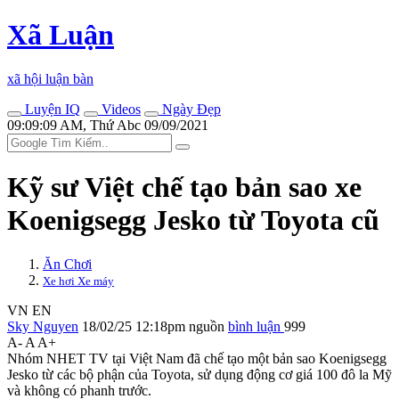
Xã Luận
xã hội luận bàn
Luyện IQ
Videos
Ngày Đẹp
09:09:09 AM, Thứ Abc 09/09/2021
Kỹ sư Việt chế tạo bản sao xe
Koenigsegg Jesko từ Toyota cũ
Ăn Chơi
Xe hơi Xe máy
VN
EN
Sky Nguyen
18/02/25 12:18pm
nguồn
bình luận
999
A-
A
A+
Nhóm NHET TV tại Việt Nam đã chế tạo một bản sao Koenigsegg
Jesko từ các bộ phận của Toyota, sử dụng động cơ giá 100 đô la Mỹ
và không có phanh trước.