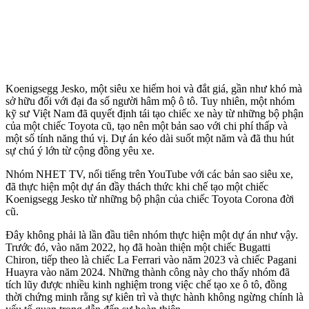
Koenigsegg Jesko, một siêu xe hiếm hoi và đắt giá, gần như khó mà
sở hữu đối với đại đa số người hâm mộ ô tô. Tuy nhiên, một nhóm
kỹ sư Việt Nam đã quyết định tái tạo chiếc xe này từ những bộ phận
của một chiếc Toyota cũ, tạo nên một bản sao với chi phí thấp và
một số tính năng thú vị. Dự án kéo dài suốt một năm và đã thu hút
sự chú ý lớn từ cộng đồng yêu xe.
Nhóm NHET TV, nổi tiếng trên YouTube với các bản sao siêu xe,
đã thực hiện một dự án đầy thách thức khi chế tạo một chiếc
Koenigsegg Jesko từ những bộ phận của chiếc Toyota Corona đời
cũ.
Đây không phải là lần đầu tiên nhóm thực hiện một dự án như vậy.
Trước đó, vào năm 2022, họ đã hoàn thiện một chiếc Bugatti
Chiron, tiếp theo là chiếc La Ferrari vào năm 2023 và chiếc Pagani
Huayra vào năm 2024. Những thành công này cho thấy nhóm đã
tích lũy được nhiều kinh nghiệm trong việc chế tạo xe ô tô, đồng
thời chứng minh rằng sự kiên trì và thực hành không ngừng chính là