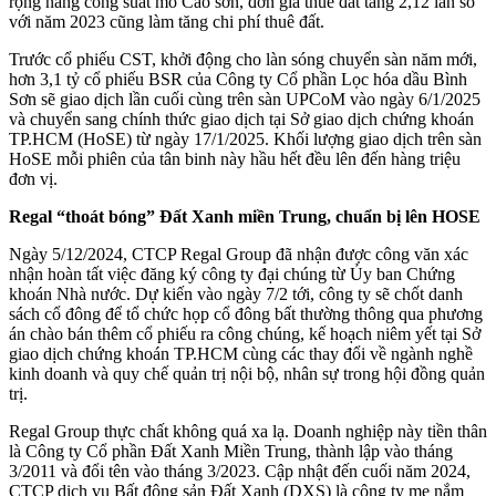
rộng nâng công suất mỏ Cao sơn, đơn giá thuê đất tăng 2,12 lần so
với năm 2023 cũng làm tăng chi phí thuê đất.
Trước cổ phiếu CST, khởi động cho làn sóng chuyển sàn năm mới,
hơn 3,1 tỷ cổ phiếu BSR của Công ty Cổ phần Lọc hóa dầu Bình
Sơn sẽ giao dịch lần cuối cùng trên sàn UPCoM vào ngày 6/1/2025
và chuyển sang chính thức giao dịch tại Sở giao dịch chứng khoán
TP.HCM (HoSE) từ ngày 17/1/2025. Khối lượng giao dịch trên sàn
HoSE mỗi phiên của tân binh này hầu hết đều lên đến hàng triệu
đơn vị.
Regal “thoát bóng” Đất Xanh miền Trung, chuẩn bị lên HOSE
Ngày 5/12/2024, CTCP Regal Group đã nhận được công văn xác
nhận hoàn tất việc đăng ký công ty đại chúng từ Ủy ban Chứng
khoán Nhà nước. Dự kiến vào ngày 7/2 tới, công ty sẽ chốt danh
sách cổ đông để tổ chức họp cổ đông bất thường thông qua phương
án chào bán thêm cổ phiếu ra công chúng, kế hoạch niêm yết tại Sở
giao dịch chứng khoán TP.HCM cùng các thay đổi về ngành nghề
kinh doanh và quy chế quản trị nội bộ, nhân sự trong hội đồng quản
trị.
Regal Group thực chất không quá xa lạ. Doanh nghiệp này tiền thân
là Công ty Cổ phần Đất Xanh Miền Trung, thành lập vào tháng
3/2011 và đổi tên vào tháng 3/2023. Cập nhật đến cuối năm 2024,
CTCP dịch vụ Bất động sản Đất Xanh (DXS) là công ty mẹ nắm