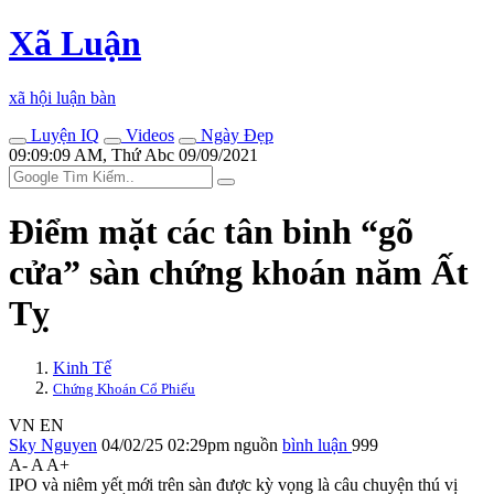
Xã Luận
xã hội luận bàn
Luyện IQ
Videos
Ngày Đẹp
09:09:09 AM, Thứ Abc 09/09/2021
Điểm mặt các tân binh “gõ
cửa” sàn chứng khoán năm Ất
Tỵ
Kinh Tế
Chứng Khoán Cổ Phiếu
VN
EN
Sky Nguyen
04/02/25 02:29pm
nguồn
bình luận
999
A-
A
A+
IPO và niêm yết mới trên sàn được kỳ vọng là câu chuyện thú vị