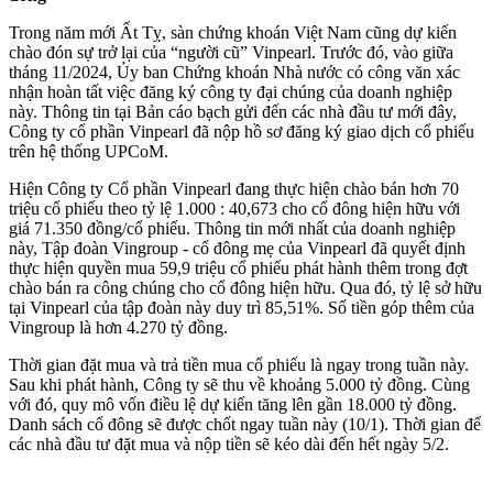
Trong năm mới Ất Tỵ, sàn chứng khoán Việt Nam cũng dự kiến
chào đón sự trở lại của “người cũ” Vinpearl. Trước đó, vào giữa
tháng 11/2024, Ủy ban Chứng khoán Nhà nước có công văn xác
nhận hoàn tất việc đăng ký công ty đại chúng của doanh nghiệp
này. Thông tin tại Bản cáo bạch gửi đến các nhà đầu tư mới đây,
Công ty cổ phần Vinpearl đã nộp hồ sơ đăng ký giao dịch cổ phiếu
trên hệ thống UPCoM.
Hiện Công ty Cổ phần Vinpearl đang thực hiện chào bán hơn 70
triệu cổ phiếu theo tỷ lệ 1.000 : 40,673 cho cổ đông hiện hữu với
giá 71.350 đồng/cổ phiếu. Thông tin mới nhất của doanh nghiệp
này, Tập đoàn Vingroup - cổ đông mẹ của Vinpearl đã quyết định
thực hiện quyền mua 59,9 triệu cổ phiếu phát hành thêm trong đợt
chào bán ra công chúng cho cổ đông hiện hữu. Qua đó, tỷ lệ sở hữu
tại Vinpearl của tập đoàn này duy trì 85,51%. Số tiền góp thêm của
Vingroup là hơn 4.270 tỷ đồng.
Thời gian đặt mua và trả tiền mua cổ phiếu là ngay trong tuần này.
Sau khi phát hành, Công ty sẽ thu về khoảng 5.000 tỷ đồng. Cùng
với đó, quy mô vốn điều lệ dự kiến tăng lên gần 18.000 tỷ đồng.
Danh sách cổ đông sẽ được chốt ngay tuần này (10/1). Thời gian để
các nhà đầu tư đặt mua và nộp tiền sẽ kéo dài đến hết ngày 5/2.