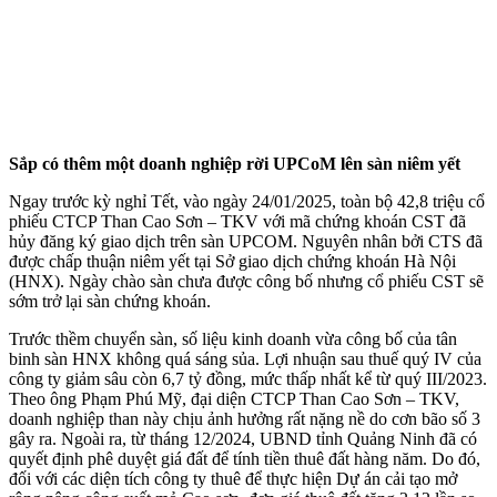
Sắp có thêm một doanh nghiệp rời UPCoM lên sàn niêm yết
Ngay trước kỳ nghỉ Tết, vào ngày 24/01/2025, toàn bộ 42,8 triệu cổ
phiếu CTCP Than Cao Sơn – TKV với mã chứng khoán CST đã
hủy đăng ký giao dịch trên sàn UPCOM. Nguyên nhân bởi CTS đã
được chấp thuận niêm yết tại Sở giao dịch chứng khoán Hà Nội
(HNX). Ngày chào sàn chưa được công bố nhưng cổ phiếu CST sẽ
sớm trở lại sàn chứng khoán.
Trước thềm chuyển sàn, số liệu kinh doanh vừa công bố của tân
binh sàn HNX không quá sáng sủa. Lợi nhuận sau thuế quý IV của
công ty giảm sâu còn 6,7 tỷ đồng, mức thấp nhất kể từ quý III/2023.
Theo ông Phạm Phú Mỹ, đại diện CTCP Than Cao Sơn – TKV,
doanh nghiệp than này chịu ảnh hưởng rất nặng nề do cơn bão số 3
gây ra. Ngoài ra, từ tháng 12/2024, UBND tỉnh Quảng Ninh đã có
quyết định phê duyệt giá đất để tính tiền thuê đất hàng năm. Do đó,
đối với các diện tích công ty thuê để thực hiện Dự án cải tạo mở