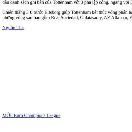
đầu danh sách ghi bàn của Tottenham với 3 pha lập công, ngang với
Chiến thắng 3-0 trước Elfsborg giúp Tottenham kết thúc vòng phân hạ
những vòng sau bao gồm Real Sociedad, Galatasaray, AZ Alkmaar, F
Nguồn Tin:
MỚI: Euro Champions League