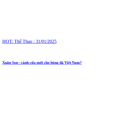
HOT: Thể Thao : 31/01/2025
Xuân Son - cánh cửa mới cho bóng đá Việt Nam?