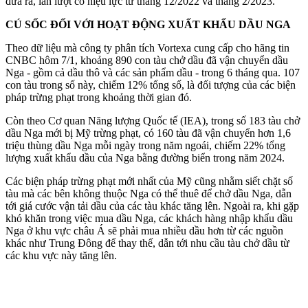
đưa ra, lần lượt có hiệu lực từ tháng 12/2022 và tháng 2/2023.
CÚ SỐC ĐỐI VỚI HOẠT ĐỘNG XUẤT KHẨU DẦU NGA
Theo dữ liệu mà công ty phân tích Vortexa cung cấp cho hãng tin
CNBC hôm 7/1, khoảng 890 con tàu chở dầu đã vận chuyển dầu
Nga - gồm cả dầu thô và các sản phẩm dầu - trong 6 tháng qua. 107
con tàu trong số này, chiếm 12% tổng số, là đối tượng của các biện
pháp trừng phạt trong khoảng thời gian đó.
Còn theo Cơ quan Năng lượng Quốc tế (IEA), trong số 183 tàu chở
dầu Nga mới bị Mỹ trừng phạt, có 160 tàu đã vận chuyển hơn 1,6
triệu thùng dầu Nga mỗi ngày trong năm ngoái, chiếm 22% tổng
lượng xuất khẩu dầu của Nga bằng đường biển trong năm 2024.
Các biện pháp trừng phạt mới nhất của Mỹ cũng nhằm siết chặt số
tàu mà các bên không thuộc Nga có thể thuê để chở dầu Nga, dẫn
tới giá cước vận tải dầu của các tàu khác tăng lên. Ngoài ra, khi gặp
khó khăn trong việc mua dầu Nga, các khách hàng nhập khẩu dầu
Nga ở khu vực châu Á sẽ phải mua nhiều dầu hơn từ các nguồn
khác như Trung Đông để thay thế, dẫn tới nhu cầu tàu chở dầu từ
các khu vực này tăng lên.