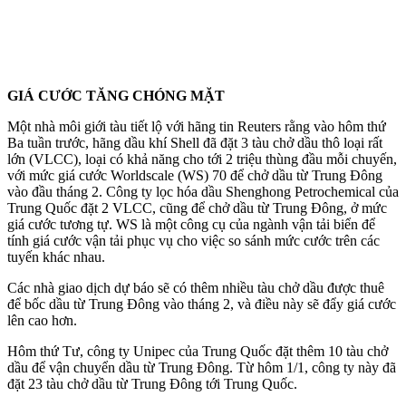
GIÁ CƯỚC TĂNG CHÓNG MẶT
Một nhà môi giới tàu tiết lộ với hãng tin Reuters rằng vào hôm thứ
Ba tuần trước, hãng dầu khí Shell đã đặt 3 tàu chở dầu thô loại rất
lớn (VLCC), loại có khả năng cho tới 2 triệu thùng đầu mỗi chuyến,
với mức giá cước Worldscale (WS) 70 để chở dầu từ Trung Đông
vào đầu tháng 2. Công ty lọc hóa dầu Shenghong Petrochemical của
Trung Quốc đặt 2 VLCC, cũng để chở dầu từ Trung Đông, ở mức
giá cước tương tự. WS là một công cụ của ngành vận tải biển để
tính giá cước vận tải phục vụ cho việc so sánh mức cước trên các
tuyến khác nhau.
Các nhà giao dịch dự báo sẽ có thêm nhiều tàu chở dầu được thuê
để bốc dầu từ Trung Đông vào tháng 2, và điều này sẽ đẩy giá cước
lên cao hơn.
Hôm thứ Tư, công ty Unipec của Trung Quốc đặt thêm 10 tàu chở
dầu để vận chuyển dầu từ Trung Đông. Từ hôm 1/1, công ty này đã
đặt 23 tàu chở dầu từ Trung Đông tới Trung Quốc.