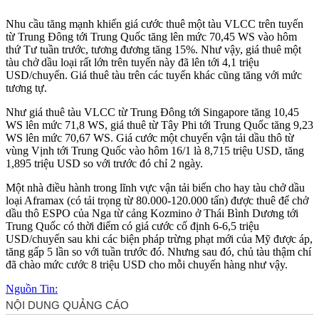
Nhu cầu tăng mạnh khiến giá cước thuê một tàu VLCC trên tuyến
từ Trung Đông tới Trung Quốc tăng lên mức 70,45 WS vào hôm
thứ Tư tuần trước, tương đương tăng 15%. Như vậy, giá thuê một
tàu chở dầu loại rất lớn trên tuyến này đã lên tới 4,1 triệu
USD/chuyến. Giá thuê tàu trên các tuyến khác cũng tăng với mức
tương tự.
Như giá thuê tàu VLCC từ Trung Đông tới Singapore tăng 10,45
WS lên mức 71,8 WS, giá thuê từ Tây Phi tới Trung Quốc tăng 9,23
WS lên mức 70,67 WS. Giá cước một chuyến vận tải dầu thô từ
vùng Vịnh tới Trung Quốc vào hôm 16/1 là 8,715 triệu USD, tăng
1,895 triệu USD so với trước đó chỉ 2 ngày.
Một nhà điều hành trong lĩnh vực vận tải biển cho hay tàu chở dầu
loại Aframax (có tải trọng từ 80.000-120.000 tấn) được thuê để chở
dầu thô ESPO của Nga từ cảng Kozmino ở Thái Bình Dương tới
Trung Quốc có thời điểm có giá cước cố định 6-6,5 triệu
USD/chuyến sau khi các biện pháp trừng phạt mới của Mỹ được áp,
tăng gấp 5 lần so với tuần trước đó. Nhưng sau đó, chủ tàu thậm chí
đã chào mức cước 8 triệu USD cho mỗi chuyến hàng như vậy.
Nguồn Tin: