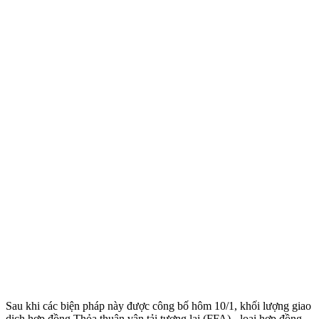
Sau khi các biện pháp này được công bố hôm 10/1, khối lượng giao
dịch hợp đồng Thỏa thuận vận tải tương lai (FFA) - loại hợp đồng