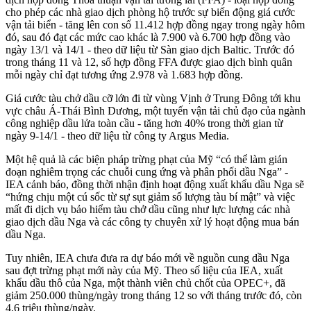
cho phép các nhà giao dịch phòng hộ trước sự biến động giá cước
vận tải biển - tăng lên con số 11.412 hợp đồng ngay trong ngày hôm
đó, sau đó đạt các mức cao khác là 7.900 và 6.700 hợp đồng vào
ngày 13/1 và 14/1 - theo dữ liệu từ Sàn giao dịch Baltic. Trước đó
trong tháng 11 và 12, số hợp đồng FFA được giao dịch bình quân
mỗi ngày chỉ đạt tương ứng 2.978 và 1.683 hợp đồng.
Giá cước tàu chở dầu cỡ lớn đi từ vùng Vịnh ở Trung Đông tới khu
vực châu Á-Thái Bình Dương, một tuyến vận tải chủ đạo của ngành
công nghiệp dầu lửa toàn cầu - tăng hơn 40% trong thời gian từ
ngày 9-14/1 - theo dữ liệu từ công ty Argus Media.
Một hệ quả là các biện pháp trừng phạt của Mỹ “có thể làm gián
đoạn nghiêm trọng các chuỗi cung ứng và phân phối dầu Nga” -
IEA cảnh báo, đồng thời nhận định hoạt động xuất khẩu dầu Nga sẽ
“hứng chịu một cú sốc từ sự sụt giảm số lượng tàu bí mật” và việc
mất đi dịch vụ bảo hiểm tàu chở dầu cũng như lực lượng các nhà
giao dịch dầu Nga và các công ty chuyên xử lý hoạt động mua bán
dầu Nga.
Tuy nhiên, IEA chưa đưa ra dự báo mới về nguồn cung dầu Nga
sau đợt trừng phạt mới này của Mỹ. Theo số liệu của IEA, xuất
khẩu dầu thô của Nga, một thành viên chủ chốt của OPEC+, đã
giảm 250.000 thùng/ngày trong tháng 12 so với tháng trước đó, còn
4,6 triệu thùng/ngày.