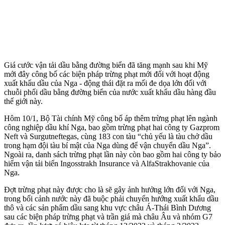
Giá cước vận tải dầu bằng đường biển đã tăng mạnh sau khi Mỹ
mới đây công bố các biện pháp trừng phạt mới đối với hoạt động
xuất khẩu dầu của Nga - động thái đặt ra mối đe dọa lớn đối với
chuỗi phối dầu bằng đường biển của nước xuất khẩu dầu hàng đầu
thế giới này.
Hôm 10/1, Bộ Tài chính Mỹ công bố áp thêm trừng phạt lên ngành
công nghiệp dầu khí Nga, bao gồm trừng phạt hai công ty Gazprom
Neft và Surgutneftegas, cùng 183 con tàu “chủ yếu là tàu chở dầu
trong hạm đội tàu bí mật của Nga dùng để vận chuyển dầu Nga”.
Ngoài ra, danh sách trừng phạt lần này còn bao gồm hai công ty bảo
hiểm vận tải biển Ingosstrakh Insurance và AlfaStrakhovanie của
Nga.
Đợt trừng phạt này được cho là sẽ gây ảnh hưởng lớn đối với Nga,
trong bối cảnh nước này đã buộc phải chuyển hướng xuất khẩu dầu
thô và các sản phẩm dầu sang khu vực châu Á-Thái Bình Dương
sau các biện pháp trừng phạt và trần giá mà châu Âu và nhóm G7