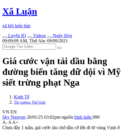
Xã Luận
xã hội luận bàn
Luyện IQ
Videos
Ngày Đẹp
09:09:09 AM, Thứ Abc 09/09/2021
Giá cước vận tải dầu bằng
đường biển tăng dữ dội vì Mỹ
siết trừng phạt Nga
Kinh Tế
Thị trường Thế Giới
VN
EN
Sky Nguyen
20/01/25 03:02pm
nguồn
bình luận
999
A-
A
A+
Chưa đầy 1 tuần, giá cước tàu chở dầu cỡ lớn đi từ vùng Vịnh ở