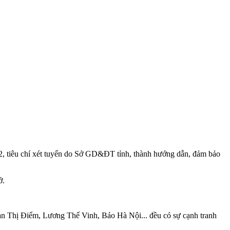
, tiêu chí xét tuyển do Sở GD&ĐT tỉnh, thành hướng dẫn, đảm bảo
ở.
n Thị Điểm, Lương Thế Vinh, Báo Hà Nội... đều có sự cạnh tranh