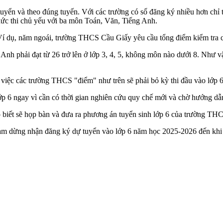
yển và theo đúng tuyến. Với các trường có số đăng ký nhiều hơn chỉ ti
hức thi chủ yếu với ba môn Toán, Văn, Tiếng Anh.
e. Ví dụ, năm ngoái, trường THCS Cầu Giấy yêu cầu tổng điểm kiểm tra 
Anh phải đạt từ 26 trở lên ở lớp 3, 4, 5, không môn nào dưới 8. Như 
 việc các trường THCS "điểm" như trên sẽ phải bỏ kỳ thi đầu vào lớp 6
ớp 6 ngay vì cần có thời gian nghiên cứu quy chế mới và chờ hướng dẫ
 biết sẽ họp bàn và đưa ra phương án tuyển sinh lớp 6 của trường TH
ạm dừng nhận đăng ký dự tuyển vào lớp 6 năm học 2025-2026 đến kh