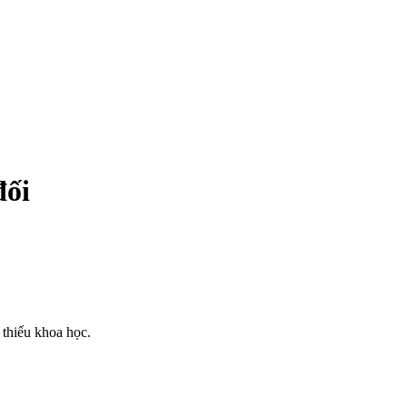
đối
 thiếu khoa học.