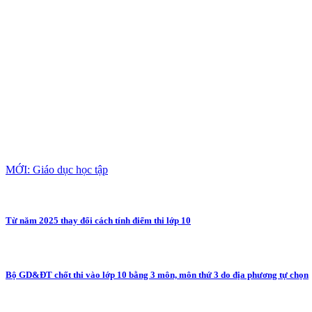
MỚI: Giáo dục học tập
Từ năm 2025 thay đổi cách tính điểm thi lớp 10
Bộ GD&ĐT chốt thi vào lớp 10 bằng 3 môn, môn thứ 3 do địa phương tự chọn