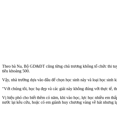
Theo bà Na, Bộ GD&ĐT cũng từng chủ trương không tổ chức thi tuyển 
tiêu khoảng 500.
Vậy, nhà trường dựa vào đâu để chọn học sinh này và loại học sinh ki
"Với chúng tôi, học bạ đẹp và các giải này không đúng với thực tế, th
Vị hiệu phó cho biết thêm có năm, khi vào học, lực học nhiều em th
nước lại kêu cứu, hoặc có em giành huy chương vàng về hát nhưng lại