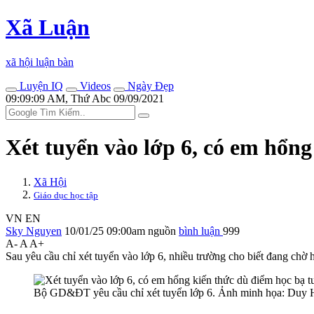
Xã Luận
xã hội luận bàn
Luyện IQ
Videos
Ngày Đẹp
09:09:09 AM, Thứ Abc 09/09/2021
Xét tuyển vào lớp 6, có em hổng
Xã Hội
Giáo dục học tập
VN
EN
Sky Nguyen
10/01/25 09:00am
nguồn
bình luận
999
A-
A
A+
Sau yêu cầu chỉ xét tuyển vào lớp 6, nhiều trường cho biết đang chờ
Bộ GD&ĐT yêu cầu chỉ xét tuyển lớp 6. Ảnh minh họa: Duy 