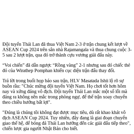
Đội tuyển Thái Lan đã thua Việt Nam 2-3 ở trận chung kết lượt về
ASEAN Cup 2024 trên sân nhà Rajamangala và thua chung cuộc 3-
5 sau 2 lượt trận, qua đó trở thành cựu vương giải đấu này.
“Voi chiến” đã dẫn ngược “Rồng vàng” 2-1 nhưng sau đó chiếc thẻ
đỏ của Wirathep Pomphan khiến cục diện trận đấu thay đổi.
Trả lời trong buổi họp báo sau trận, HLV Masatada Ishii lộ rõ sự
buồn rầu: "Chúc mừng đội tuyển Việt Nam. Họ chơi tốt hơn hôm
nay và xứng đáng vô địch. Đội tuyển Thái Lan mắc một số lỗi mà
đáng ra không nên mắc trong phòng ngự, để thế trận xoay chuyển
theo chiều hướng bất lợi".
"Đúng là chúng tôi không đạt được mục tiêu, dù rất khao khát vô
địch ASEAN Cup 2024. Tuy nhiên, đây đang là giai đoạn chuyển
giao thế hệ, để bóng đá Thái Lan hướng đến các giải đấu tiếp theo",
chiến lược gia người Nhật Bản cho biết.