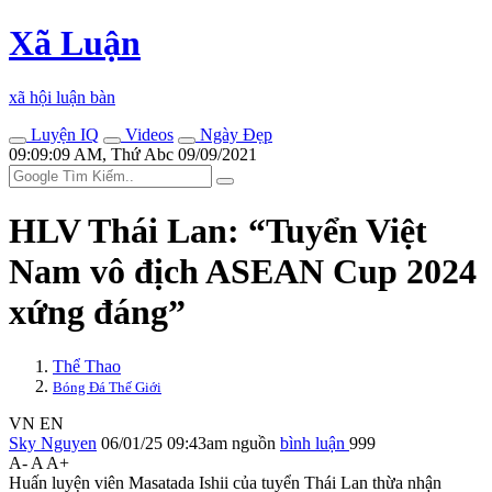
Xã Luận
xã hội luận bàn
Luyện IQ
Videos
Ngày Đẹp
09:09:09 AM, Thứ Abc 09/09/2021
HLV Thái Lan: “Tuyển Việt
Nam vô địch ASEAN Cup 2024
xứng đáng”
Thể Thao
Bóng Đá Thế Giới
VN
EN
Sky Nguyen
06/01/25 09:43am
nguồn
bình luận
999
A-
A
A+
Huấn luyện viên Masatada Ishii của tuyển Thái Lan thừa nhận