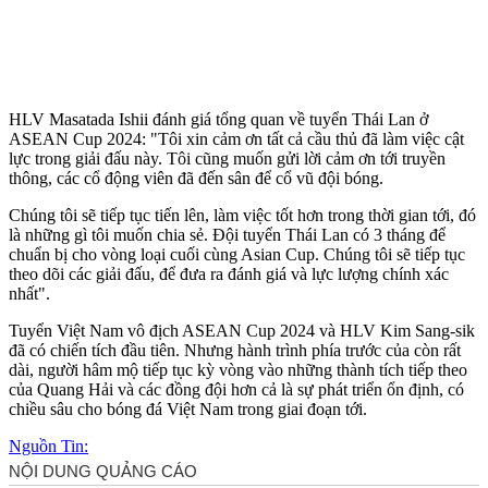
HLV Masatada Ishii đánh giá tổng quan về tuyển Thái Lan ở
ASEAN Cup 2024: "Tôi xin cảm ơn tất cả cầu thủ đã làm việc cật
lực trong giải đấu này. Tôi cũng muốn gửi lời cảm ơn tới truyền
thông, các cổ động viên đã đến sân để cổ vũ đội bóng.
Chúng tôi sẽ tiếp tục tiến lên, làm việc tốt hơn trong thời gian tới, đó
là những gì tôi muốn chia sẻ. Đội tuyển Thái Lan có 3 tháng để
chuẩn bị cho vòng loại cuối cùng Asian Cup. Chúng tôi sẽ tiếp tục
theo dõi các giải đấu, để đưa ra đánh giá và lực lượng chính xác
nhất".
Tuyển Việt Nam vô địch ASEAN Cup 2024 và HLV Kim Sang-sik
đã có chiến tích đầu tiên. Nhưng hành trình phía trước của còn rất
dài, người hâm mộ tiếp tục kỳ vòng vào những thành tích tiếp theo
của Quang Hải và các đồng đội hơn cả là sự phát triển ổn định, có
chiều sâu cho bóng đá Việt Nam trong giai đoạn tới.
Nguồn Tin: