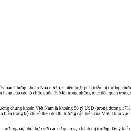
(Ủy ban Chứng khoán Nhà nước), Chiến lược phát triển thị trường ch
hân hạng của các tổ chức quốc tế. Một trong những mục tiêu quan trọng 
ị trường chứng khoán Việt Nam là khoảng 50 tỷ USD (tương đương 17% tổ
g cận biên trong bộ chỉ số theo dõi thị trường cận biên của MSCI khu
ước ngoài, phối hợp với các cơ quan vận hành thị trường, lấy ý kiến tr