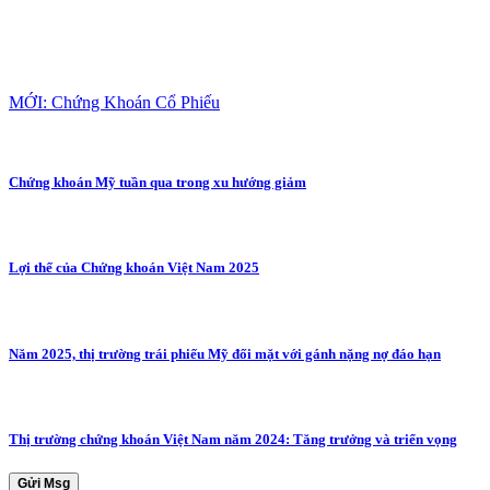
MỚI: Chứng Khoán Cổ Phiếu
Chứng khoán Mỹ tuần qua trong xu hướng giảm
Lợi thế của Chứng khoán Việt Nam 2025
Năm 2025, thị trường trái phiếu Mỹ đối mặt với gánh nặng nợ đáo hạn
Thị trường chứng khoán Việt Nam năm 2024: Tăng trưởng và triển vọng
Gửi Msg