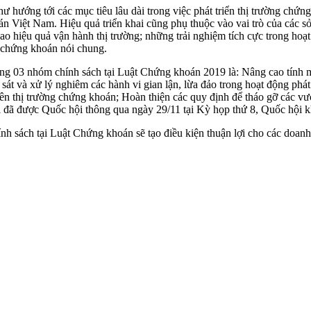
ư hướng tới các mục tiêu lâu dài trong việc phát triển thị trường chứ
oán Việt Nam. Hiệu quả triển khai cũng phụ thuộc vào vai trò của các
ao hiệu quả vận hành thị trường; những trải nghiệm tích cực trong ho
g chứng khoán nói chung.
ng 03 nhóm chính sách tại Luật Chứng khoán 2019 là: Nâng cao tính m
 sát và xử lý nghiêm các hành vi gian lận, lừa đảo trong hoạt động phá
n thị trường chứng khoán; Hoàn thiện các quy định để tháo gỡ các vướn
 đã được Quốc hội thông qua ngày 29/11 tại Kỳ họp thứ 8, Quốc hội 
nh sách tại Luật Chứng khoán sẽ tạo điều kiện thuận lợi cho các doanh