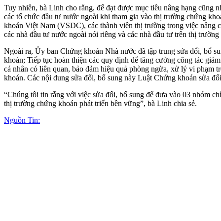
Tuy nhiên, bà Linh cho rằng, để đạt được mục tiêu nâng hạng cũng nh
các tổ chức đầu tư nước ngoài khi tham gia vào thị trường chứng kh
khoán Việt Nam (VSDC), các thành viên thị trường trong việc nâng c
các nhà đầu tư nước ngoài nói riêng và các nhà đầu tư trên thị trườn
Ngoài ra, Ủy ban Chứng khoán Nhà nước đã tập trung sửa đổi, bổ su
khoán; Tiếp tục hoàn thiện các quy định để tăng cường công tác giám
cá nhân có liên quan, bảo đảm hiệu quả phòng ngừa, xử lý vi phạm trê
khoán. Các nội dung sửa đổi, bổ sung này Luật Chứng khoán sửa đổi
“Chúng tôi tin rằng với việc sửa đổi, bổ sung để đưa vào 03 nhóm chí
thị trường chứng khoán phát triển bền vững”, bà Linh chia sẻ.
Nguồn Tin: