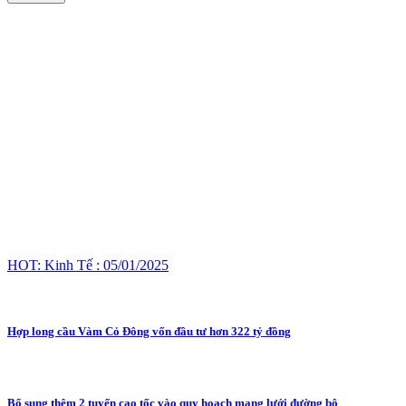
HOT: Kinh Tế : 05/01/2025
Hợp long cầu Vàm Cỏ Đông vốn đầu tư hơn 322 tỷ đồng
Bổ sung thêm 2 tuyến cao tốc vào quy hoạch mạng lưới đường bộ