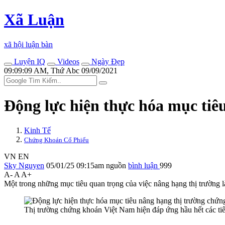
Xã Luận
xã hội luận bàn
Luyện IQ
Videos
Ngày Đẹp
09:09:09 AM, Thứ Abc 09/09/2021
Động lực hiện thực hóa mục ti
Kinh Tế
Chứng Khoán Cổ Phiếu
VN
EN
Sky Nguyen
05/01/25 09:15am
nguồn
bình luận
999
A-
A
A+
Một trong những mục tiêu quan trọng của việc nâng hạng thị trường 
Thị trường chứng khoán Việt Nam hiện đáp ứng hầu hết các tiê