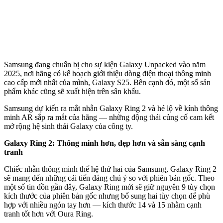
Samsung đang chuẩn bị cho sự kiện Galaxy Unpacked vào năm
2025, nơi hãng có kế hoạch giới thiệu dòng điện thoại thông minh
cao cấp mới nhất của mình, Galaxy S25. Bên cạnh đó, một số sản
phẩm khác cũng sẽ xuất hiện trên sân khấu.
Samsung dự kiến ra mắt nhẫn Galaxy Ring 2 và hé lộ về kính thông
minh AR sắp ra mắt của hãng — những động thái củng cố cam kết
mở rộng hệ sinh thái Galaxy của công ty.
Galaxy Ring 2: Thông minh hơn, đẹp hơn và sẵn sàng cạnh
tranh
Chiếc nhẫn thông minh thế hệ thứ hai của Samsung, Galaxy Ring 2
sẽ mang đến những cải tiến đáng chú ý so với phiên bản gốc. Theo
một số tin đồn gần đây, Galaxy Ring mới sẽ giữ nguyên 9 tùy chọn
kích thước của phiên bản gốc nhưng bổ sung hai tùy chọn để phù
hợp với nhiều ngón tay hơn — kích thước 14 và 15 nhằm cạnh
tranh tốt hơn với Oura Ring.