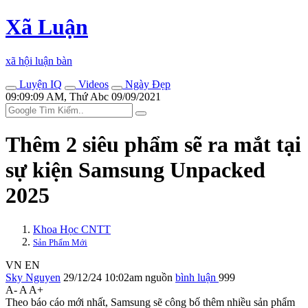
Xã Luận
xã hội luận bàn
Luyện IQ
Videos
Ngày Đẹp
09:09:09 AM, Thứ Abc 09/09/2021
Thêm 2 siêu phẩm sẽ ra mắt tại
sự kiện Samsung Unpacked
2025
Khoa Học CNTT
Sản Phẩm Mới
VN
EN
Sky Nguyen
29/12/24 10:02am
nguồn
bình luận
999
A-
A
A+
Theo báo cáo mới nhất, Samsung sẽ công bố thêm nhiều sản phẩm