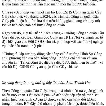
là quá trình các trinh sát lần theo manh mối thì ít được biết đến.
Chia sẻ với phóng viên, một cán bộ Đội CSHS Công an quận Cầu
Giấy cho biết, vào tháng 5/2024, các trinh sát Công an quận Cầu
Giấy phát hiện ổ nhóm lừa đảo trên không gian mạng với quy mô
lớn và báo cáo Ban chỉ huy Công an quận.
Ngay sau đó, Đại tá Thành Kiên Trung - Trưởng Công an quận Cầu
Giấy đã báo cáo Ban Giám đốc Công an TP Hà Nội và thành lập tổ
đặc biệt giao cho Đội CSHS chủ trì, phối hợp với các đơn vị nghiệp
vụ khác đấu tranh, triệt phá.
"Chúng tôi lập tức huy động các đồng chí tổ trưởng Hình Sự Công
an 8 phường trên địa bàn, tổng cộng 12 đồng chí chỉ ’ăn và làm
chuyên án’. Tất cả công tác điều tra đều được thực hiện bí mật" - vị
cán bộ Đội CSHS Công an quận Cầu Giấy chia sẻ.
Xe sang thu giữ trong đường dây lừa đảo. Ảnh: Thanh Hà
Theo Công an quận Cầu Giấy, trong quá trình điều tra vụ án gặp rất
nhiều khó khăn. Đầu tiên là phải kể đến việc tiếp cận và trinh sát
nhằm hiểu, xác định cơ cấu tổ chức, vai trò của từng đối tượng
trong ổ nhóm. Bởi đây là ổ nhóm tội phạm đặc biệt, được điều hành,