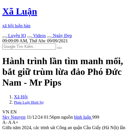
Xã Luận
xã hội luận bàn
Luyện IQ
Videos
Ngày Đẹp
09:09:09 AM, Thứ Abc 09/09/2021
Hành trình lần tìm manh mối,
bắt giữ trùm lừa đảo Phó Đức
Nam - Mr Pips
Xã Hội
Pháp Luật Hình Sự
VN
EN
Sky Nguyen
11/12/24 01:56pm
nguồn
bình luận
999
A-
A
A+
Giữa năm 2024, các trinh sát Công an quận Cầu Giấy (Hà Nội) lần