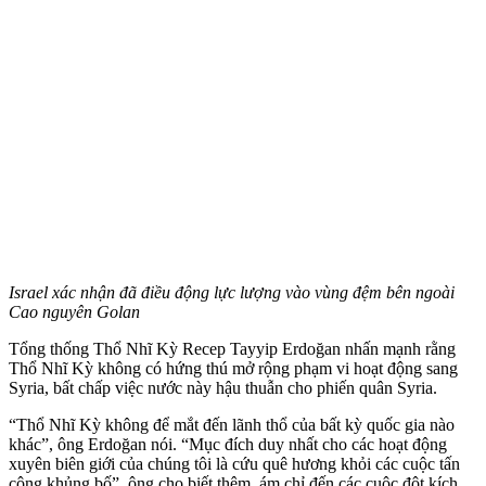
Israel xác nhận đã điều động lực lượng vào vùng đệm bên ngoài
Cao nguyên Golan
Tổng thống Thổ Nhĩ Kỳ Recep Tayyip Erdoğan nhấn mạnh rằng
Thổ Nhĩ Kỳ không có hứng thú mở rộng phạm vi hoạt động sang
Syria, bất chấp việc nước này hậu thuẫn cho phiến quân Syria.
“Thổ Nhĩ Kỳ không để mắt đến lãnh thổ của bất kỳ quốc gia nào
khác”, ông Erdoğan nói. “Mục đích duy nhất cho các hoạt động
xuyên biên giới của chúng tôi là cứu quê hương khỏi các cuộc tấn
công khủ‌ng b‌ố”, ông cho biết thêm, ám chỉ đến các cuộc đột kích