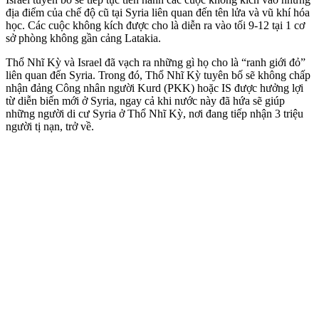
địa điểm của chế độ cũ tại Syria liên quan đến tên lửa và vũ khí hóa
học. Các cuộc không kích được cho là diễn ra vào tối 9-12 tại 1 cơ
sở phòng không gần cảng Latakia.
Thổ Nhĩ Kỳ và Israel đã vạch ra những gì họ cho là “ranh giới đỏ”
liên quan đến Syria. Trong đó, Thổ Nhĩ Kỳ tuyên bố sẽ không chấp
nhận đảng Công nhân người Kurd (PKK) hoặc IS được hưởng lợi
từ diễn biến mới ở Syria, ngay cả khi nước này đã hứa sẽ giúp
những người di cư Syria ở Thổ Nhĩ Kỳ, nơi đang tiếp nhận 3 triệu
người tị nạn, trở về.