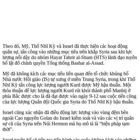
Theo đó, Mỹ, Thổ Nhĩ Kỳ và Israel đã thực hiện các hoạt động
quân sự, tấn công vào những mục tiêu trên khắp Syria sau khi lực
lượng nổi dậy do nhóm Hayat Tahrir al-Sham (HTS) lãnh đạo tuyên
bố lật đổ chính quyền Tổng thống Bashar al-Assad.
Mỹ đã không kích các mục tiêu liên quan đến tổ chức khủ‌ng b‌ố
Nhà nước Hồi giáo (IS) tự xưng ở miền Trung Syria, trong khi Thổ
Nhĩ Kỳ tấn công lực lượng người Kurd được Mỹ hậu thuẫn. Một
thỏa thuận để lực lượng người Kurd rút khỏi thành phố Manbij ở
phía Bắc được cho là đã đạt được vào ngày 9-12 sau cuộc tiến công
của lực lượng Quân đội Quốc gia Syria do Thổ Nhĩ Kỳ hậu thuẫn.
Israel cũng xác nhận đã điều động lực lượng vào vùng đệm bên
ngoài Cao nguyên Golan do Israel kiểm soát và vào các vị trí quân
sự cũ của Syria trên Núi Hermon mà họ mô tả là “biện pháp tạm
thời”.
Israel tuyên bố sẽ tiếp tục tiến hành các cuộc không kích vào những