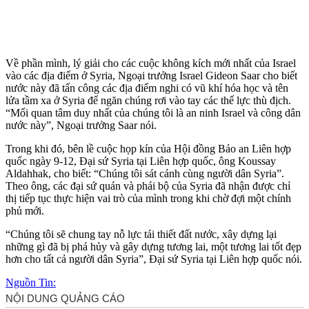
Về phần mình, lý giải cho các cuộc không kích mới nhất của Israel
vào các địa điểm ở Syria, Ngoại trưởng Israel Gideon Saar cho biết
nước này đã tấn công các địa điểm nghi có vũ khí hóa học và tên
lửa tầm xa ở Syria để ngăn chúng rơi vào tay các thế lực thù địch.
“Mối quan tâm duy nhất của chúng tôi là an ninh Israel và công dân
nước này”, Ngoại trưởng Saar nói.
Trong khi đó, bên lề cuộc họp kín của Hội đồng Bảo an Liên hợp
quốc ngày 9-12, Đại sứ Syria tại Liên hợp quốc, ông Koussay
Aldahhak, cho biết: “Chúng tôi sát cánh cùng người dân Syria”.
Theo ông, các đại sứ quán và phái bộ của Syria đã nhận được chỉ
thị tiếp tục thực hiện vai trò của mình trong khi chờ đợi một chính
phủ mới.
“Chúng tôi sẽ chung tay nỗ lực tái thiết đất nước, xây dựng lại
những gì đã bị phá hủy và gây dựng tương lai, một tương lai tốt đẹp
hơn cho tất cả người dân Syria”, Đại sứ Syria tại Liên hợp quốc nói.
Nguồn Tin: