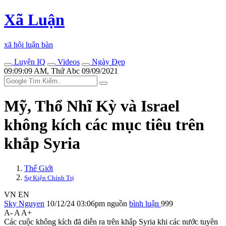
Xã Luận
xã hội luận bàn
Luyện IQ
Videos
Ngày Đẹp
09:09:09 AM, Thứ Abc 09/09/2021
Mỹ, Thổ Nhĩ Kỳ và Israel
không kích các mục tiêu trên
khắp Syria
Thế Giới
Sự Kiện Chính Trị
VN
EN
Sky Nguyen
10/12/24 03:06pm
nguồn
bình luận
999
A-
A
A+
Các cuộc không kích đã diễn ra trên khắp Syria khi các nước tuyên