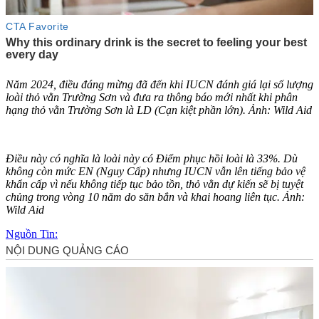
Năm 2024, điều đáng mừng đã đến khi IUCN đánh giá lại số lượng
loài thỏ vằn Trường Sơn và đưa ra thông báo mới nhất khi phân
hạng thỏ vằn Trường Sơn là LD (Cạn kiệt phần lớn). Ảnh: Wild Aid
Điều này có nghĩa là loài này có Điểm phục hồi loài là 33%. Dù
không còn mức EN (Nguy Cấp) nhưng IUCN vẫn lên tiếng bảo vệ
khẩn cấp vì nếu không tiếp tục bảo tồn, thỏ vằn dự kiến sẽ bị tuyệt
chủng trong vòng 10 năm do săn bắn và khai hoang liên tục. Ảnh:
Wild Aid
Nguồn Tin: