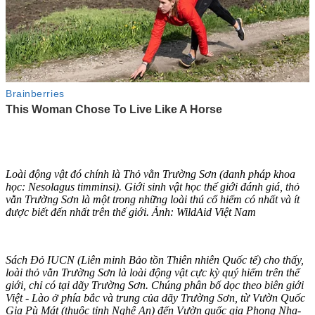
Loài động vật đó chính là Thỏ vằn Trường Sơn (danh pháp khoa
học: Nesolagus timminsi). Giới sinh vật học thế giới đánh giá, thỏ
vằn Trường Sơn là một trong những loài thú cổ hiếm có nhất và ít
được biết đến nhất trên thế giới. Ảnh: WildAid Việt Nam
Sách Đỏ IUCN (Liên minh Bảo tồn Thiên nhiên Quốc tế) cho thấy,
loài thỏ vằn Trường Sơn là loài động vật cực kỳ quý hiếm trên thế
giới, chỉ có tại dãy Trường Sơn. Chúng phân bố dọc theo biên giới
Việt - Lào ở phía bắc và trung của dãy Trường Sơn, từ Vườn Quốc
Gia Pù Mát (thuộc tỉnh Nghệ An) đến Vườn quốc gia Phong Nha-