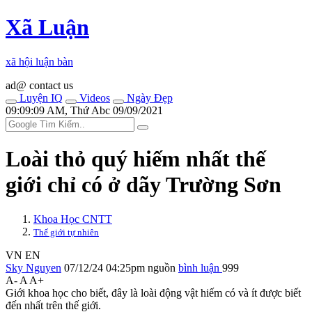
Xã Luận
xã hội luận bàn
ad@ contact us
Luyện IQ
Videos
Ngày Đẹp
09:09:09 AM, Thứ Abc 09/09/2021
Loài thỏ quý hiếm nhất thế
giới chỉ có ở dãy Trường Sơn
Khoa Học CNTT
Thế giới tự nhiên
VN
EN
Sky Nguyen
07/12/24 04:25pm
nguồn
bình luận
999
A-
A
A+
Giới khoa học cho biết, đây là loài động vật hiếm có và ít được biết
đến nhất trên thế giới.