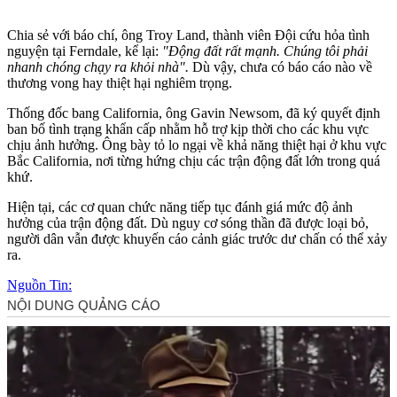
Chia sẻ với báo chí, ông Troy Land, thành viên Đội cứu hỏa tình
nguyện tại Ferndale, kể lại:
"Động đất rất mạnh. Chúng tôi phải
nhanh chóng chạy ra khỏi nhà".
Dù vậy, chưa có báo cáo nào về
thương vong hay thiệt hại nghiêm trọng.
Thống đốc bang California, ông Gavin Newsom, đã ký quyết định
ban bố tình trạng khẩn cấp nhằm hỗ trợ kịp thời cho các khu vực
chịu ảnh hưởng. Ông bày tỏ lo ngại về khả năng thiệt hại ở khu vực
Bắc California, nơi từng hứng chịu các trận động đất lớn trong quá
khứ.
Hiện tại, các cơ quan chức năng tiếp tục đánh giá mức độ ảnh
hưởng của trận động đất. Dù nguy cơ sóng thần đã được loại bỏ,
người dân vẫn được khuyến cáo cảnh giác trước dư chấn có thể xảy
ra.
Nguồn Tin: