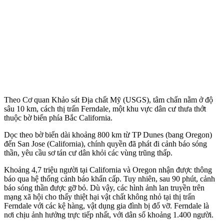
Theo Cơ quan Khảo sát Địa chất Mỹ (USGS), tâm chấn nằm ở độ
sâu 10 km, cách thị trấn Ferndale, một khu vực dân cư thưa thớt
thuộc bờ biển phía Bắc California.
Dọc theo bờ biển dài khoảng 800 km từ TP Dunes (bang Oregon)
đến San Jose (California), chính quyền đã phát đi cảnh báo sóng
thần, yêu cầu sơ tán cư dân khỏi các vùng trũng thấp.
Khoảng 4,7 triệu người tại California và Oregon nhận được thông
báo qua hệ thống cảnh báo khẩn cấp. Tuy nhiên, sau 90 phút, cảnh
báo sóng thần được gỡ bỏ. Dù vậy, các hình ảnh lan truyền trên
mạng xã hội cho thấy thiệt hại vật chất không nhỏ tại thị trấn
Ferndale với các kệ hàng, vật dụng gia đình bị đổ vỡ. Ferndale là
nơi chịu ảnh hưởng trực tiếp nhất, với dân số khoảng 1.400 người.