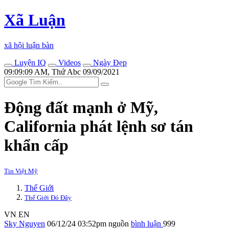
Xã Luận
xã hội luận bàn
Luyện IQ
Videos
Ngày Đẹp
09:09:09 AM, Thứ Abc 09/09/2021
Động đất mạnh ở Mỹ,
California phát lệnh sơ tán
khẩn cấp
Tin Việt Mỹ
Thế Giới
Thế Giới Đó Đây
VN
EN
Sky Nguyen
06/12/24 03:52pm
nguồn
bình luận
999