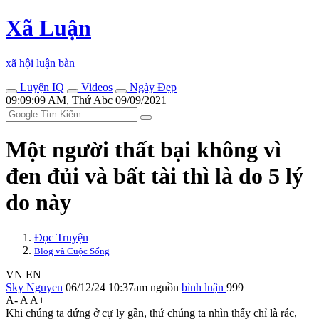
Xã Luận
xã hội luận bàn
Luyện IQ
Videos
Ngày Đẹp
09:09:09 AM, Thứ Abc 09/09/2021
Một người thất bại không vì
đen đủi và bất tài thì là do 5 lý
do này
Đọc Truyện
Blog và Cuộc Sống
VN
EN
Sky Nguyen
06/12/24 10:37am
nguồn
bình luận
999
A-
A
A+
Khi chúng ta đứng ở cự ly gần, thứ chúng ta nhìn thấy chỉ là rác,