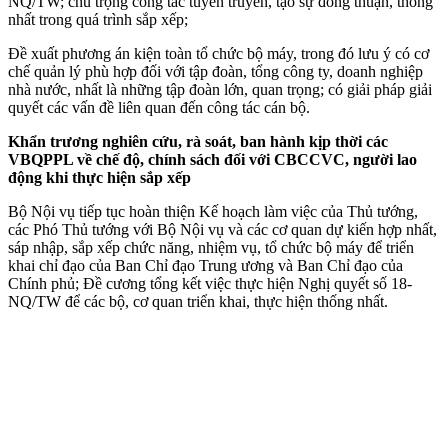
NQ/TW; chú trọng công tác tuyên truyền, tạo sự đồng thuận, thống
nhất trong quá trình sắp xếp;
Đề xuất phương án kiện toàn tổ chức bộ máy, trong đó lưu ý có cơ
chế quản lý phù hợp đối với tập đoàn, tổng công ty, doanh nghiệp
nhà nước, nhất là những tập đoàn lớn, quan trọng; có giải pháp giải
quyết các vấn đề liên quan đến công tác cán bộ.
Khẩn trương nghiên cứu, rà soát, ban hành kịp thời các
VBQPPL về chế độ, chính sách đối với CBCCVC, người lao
động khi thực hiện sắp xếp
Bộ Nội vụ tiếp tục hoàn thiện Kế hoạch làm việc của Thủ tướng,
các Phó Thủ tướng với Bộ Nội vụ và các cơ quan dự kiến hợp nhất,
sáp nhập, sắp xếp chức năng, nhiệm vụ, tổ chức bộ máy để triển
khai chỉ đạo của Ban Chỉ đạo Trung ương và Ban Chỉ đạo của
Chính phủ; Đề cương tổng kết việc thực hiện Nghị quyết số 18-
NQ/TW để các bộ, cơ quan triển khai, thực hiện thống nhất.