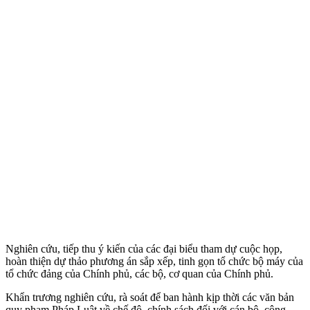
Nghiên cứu, tiếp thu ý kiến của các đại biểu tham dự cuộc họp,
hoàn thiện dự thảo phương án sắp xếp, tinh gọn tổ chức bộ máy của
tổ chức đảng của Chính phủ, các bộ, cơ quan của Chính phủ.
Khẩn trương nghiên cứu, rà soát để ban hành kịp thời các văn bản
quy phạm Pháp Luật về chế độ, chính sách đối với cán bộ, công