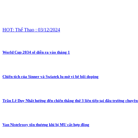
HOT: Thể Thao : 03/12/2024
World Cup 2034 sẽ diễn ra vào tháng 1
Chiến tích của Sinner và Swiatek lu mờ vì bê bối doping
Trần Lê Duy Nhất hướng đến chiến thắng thứ 3 liên tiếp tại đấu trường chuy
Van Nistelrooy tổn thương khi bị MU cắt hợp đồng