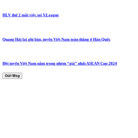
HLV thứ 2 mất việc tại V.League
Quang Hải lại ghi bàn, tuyển Việt Nam toàn thắng ở Hàn Quốc
Đội tuyển Việt Nam nằm trong nhóm “già” nhất ASEAN Cup 2024
Gửi Msg