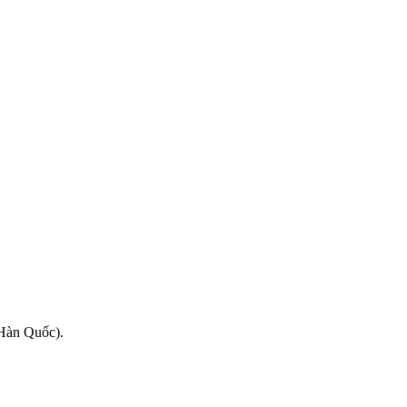
m
(Hàn Quốc).