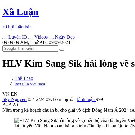
Xã Luận
xã hội luận bàn
Luyện IQ
Videos
Ngày Đẹp
09:09:09 AM, Thứ Abc 09/09/2021
HLV Kim Sang Sik hài lòng về s
Thể Thao
Bóng Đá Việt Nam
VN
EN
Sky Nguyen
03/12/24 09:32am
nguồn
bình luận
999
A-
A
A+
Nằm trong kế hoạch chuẩn bị cho giải vô địch Đông Nam Á 2024 (A
Đội tuyển Việt Nam toàn thắng 3 trận đấu tập tại Hàn Quốc. 