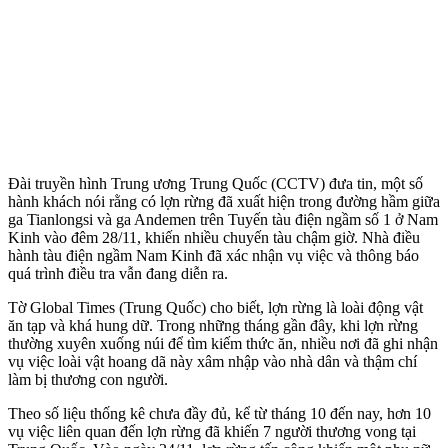
Đài truyền hình Trung ương Trung Quốc (CCTV) đưa tin, một số
hành khách nói rằng có lợn rừng đã xuất hiện trong đường hầm giữa
ga Tianlongsi và ga Andemen trên Tuyến tàu điện ngầm số 1 ở Nam
Kinh vào đêm 28/11, khiến nhiều chuyến tàu chậm giờ. Nhà điều
hành tàu điện ngầm Nam Kinh đã xác nhận vụ việc và thông báo
quá trình điều tra vẫn đang diễn ra.
Tờ Global Times (Trung Quốc) cho biết, lợn rừng là loài động vật
ăn tạp và khá hung dữ. Trong những tháng gần đây, khi lợn rừng
thường xuyên xuống núi để tìm kiếm thức ăn, nhiều nơi đã ghi nhận
vụ việc loài vật hoang dã này xâm nhập vào nhà dân và thậm chí
làm bị thương con người.
Theo số liệu thống kê chưa đầy đủ, kể từ tháng 10 đến nay, hơn 10
vụ việc liên quan đến lợn rừng đã khiến 7 người thương vong tại