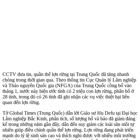
CCTV đưa tin, quần thể lợn rừng tại Trung Quốc đã tăng nhanh
chóng trong thời gian qua. Theo thông tin Cục Quản lý Lâm nghiệp
và Thảo nguyên Quốc gia (NFGA) của Trung Quốc công bố vào
tháng 1, nước này hiện ước tính có 2 triệu con lợn rừng, phân bố ở
28 tỉnh, trong đó có 26 tỉnh đã ghi nhận các vụ việc thiệt hại liên
quan đến lợn rừng.
Tờ Global Times (Trung Quốc) dẫn lời Giáo sư Hu Defu tại Đại học
Lâm nghiệp Bắc Kinh, phân tích, số lượng hổ và báo đã giảm đáng
kể trong những năm gần đây, dẫn đến suy giảm các loài săn mồi tự
nhiên giúp điều chỉnh quần thể lợn rừng. Lợn rừng đang phát triển
mạnh do tỷ lệ sinh sản cao và thích nghi được với nhiều môi trường