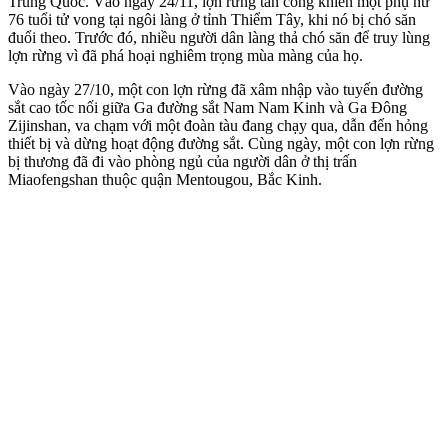
Trung Quốc. Vào ngày 24/11, lợn rừng tấn công khiến một phụ nữ
76 tuổi t‌ử von‌g tại ngôi làng ở tỉnh Thiểm Tây, khi nó bị chó săn
đuổi theo. Trước đó, nhiều người dân làng thả chó săn để truy lùng
lợn rừng vì đã phá hoại nghiêm trọng mùa màng của họ.
Vào ngày 27/10, một con lợn rừng đã xâm nhập vào tuyến đường
sắt cao tốc nối giữa Ga đường sắt Nam Nam Kinh và Ga Đông
Zijinshan, va chạm với một đoàn tàu đang chạy qua, dẫn đến hỏng
thiết bị và dừng hoạt động đường sắt. Cùng ngày, một con lợn rừng
bị thương đã đi vào phòng ngủ của người dân ở thị trấn
Miaofengshan thuộc quận Mentougou, Bắc Kinh.