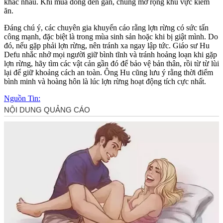
khác nhau. Khi mùa đông đến gần, chúng mở rộng khu vực kiếm
ăn.
Đáng chú ý, các chuyên gia khuyến cáo rằng lợn rừng có sức tấn
công mạnh, đặc biệt là trong mùa sinh sản hoặc khi bị giật mình. Do
đó, nếu gặp phải lợn rừng, nên tránh xa ngay lập tức. Giáo sư Hu
Defu nhắc nhở mọi người giữ bình tĩnh và tránh hoảng loạn khi gặp
lợn rừng, hãy tìm các vật cản gần đó để bảo vệ bản thân, rồi từ từ lùi
lại để giữ khoảng cách an toàn. Ông Hu cũng lưu ý rằng thời điểm
bình minh và hoàng hôn là lúc lợn rừng hoạt động tích cực nhất.
Nguồn Tin: