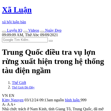
Xã Luận
xã hội luận bàn
Luyện IQ
Videos
Ngày Đẹp
09:09:09 AM, Thứ Abc 09/09/2021
Trung Quốc điều tra vụ lợn
rừng xuất hiện trong hệ thống
tàu điện ngầm
Thế Giới
Thế Giới Đó Đây
VN
EN
Kitty Nguyen
03/12/24 09:13am
nguồn
bình luận
999
A-
A
A+
Nhà chức trách ở Nam Kinh, tỉnh Giang Tô, Trung Quốc, đã mở