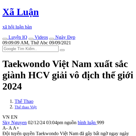
Xã Luận
xã hội luận bàn
Luyện IQ
Videos
Ngày Đẹp
09:09:09 AM, Thứ Abc 09/09/2021
Taekwondo Việt Nam xuất sắc
giành HCV giải vô địch thế giới
2024
Thể Thao
Thể thao Việt
VN
EN
Sky Nguyen
02/12/24 03:04pm
nguồn
bình luận
999
A-
A
A+
Đội tuyển quyền Taekwondo Việt Nam đã gây bất ngờ ngay ngày