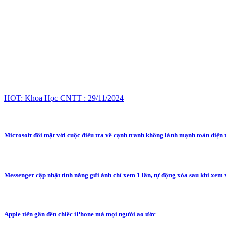
HOT: Khoa Học CNTT : 29/11/2024
Microsoft đối mặt với cuộc điều tra về cạnh tranh không lành mạnh toàn diện
Messenger cập nhật tính năng gửi ảnh chỉ xem 1 lần, tự động xóa sau khi xem
Apple tiến gần đến chiếc iPhone mà mọi người ao ước