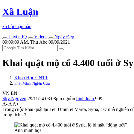
Xã Luận
xã hội luận bàn
Luyện IQ
Videos
Ngày Đẹp
09:09:09 AM, Thứ Abc 09/09/2021
Khai quật mộ cổ 4.400 tuổi ở Syr
Khoa Học CNTT
Phát Minh Ngiên Cứu
VN
EN
Sky Nguyen
29/11/24 03:08pm
nguồn
bình luận
999
A-
A
A+
Trong cuộc khai quật tại Tell Umm-el Marra, Syria, các nhà nghiên cứ
trong lịch sử.
Ảnh minh họa