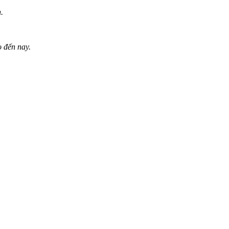
.
o đến nay.