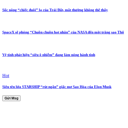
Sốc nặng “chiếc đuôi” lạ của Trái Đất, mắt thường không thể thấy
SpaceX sẽ phóng “Chuồn chuồn hạt nhân” của NASA đến mặt trăng sao Thổ
Vệ tinh phát hiện “siêu ô nhiễm” đang làm nóng hành tinh
Hot
Siêu tên lửa STARSHIP “rút ngắn” giấc mơ Sao Hỏa của Elon Musk
Gửi Msg