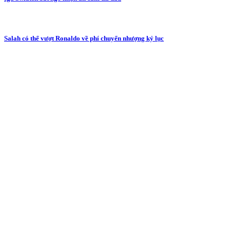
Salah có thể vượt Ronaldo về phí chuyển nhượng kỷ lục