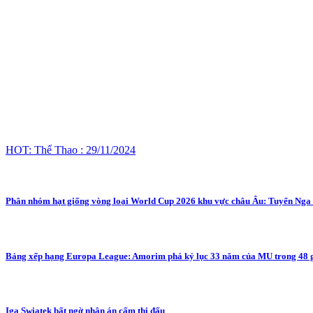
HOT: Thể Thao : 29/11/2024
Phân nhóm hạt giống vòng loại World Cup 2026 khu vực châu Âu: Tuyển Nga
Bảng xếp hạng Europa League: Amorim phá kỷ lục 33 năm của MU trong 48 
Iga Swiatek bất ngờ nhận án cấm thi đấu