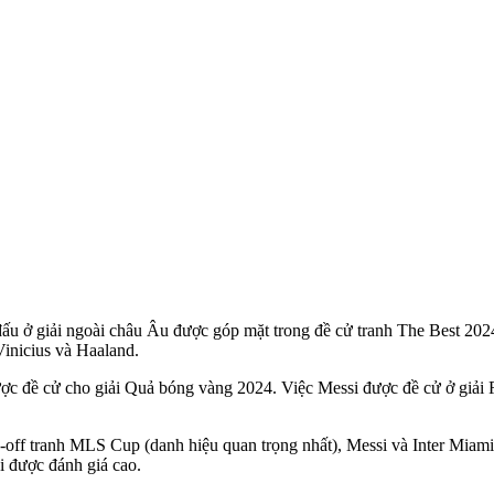
 đấu ở giải ngoài châu Âu được góp mặt trong đề cử tranh The Best 20
Vinicius và Haaland.
c đề cử cho giải Quả bóng vàng 2024. Việc Messi được đề cử ở giải FI
-off tranh MLS Cup (danh hiệu quan trọng nhất), Messi và Inter Miami 
 được đánh giá cao.