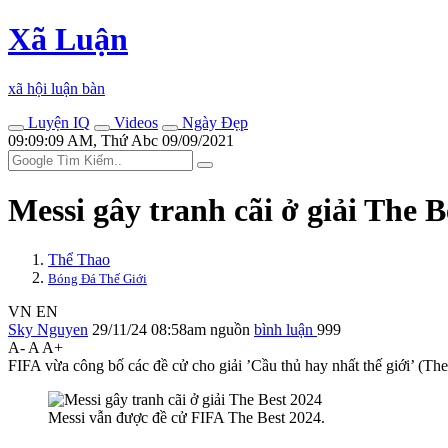
Xã Luận
xã hội luận bàn
Luyện IQ
Videos
Ngày Đẹp
09:09:09 AM, Thứ Abc 09/09/2021
Messi gây tranh cãi ở giải The B
Thể Thao
Bóng Đá Thế Giới
VN
EN
Sky Nguyen
29/11/24 08:58am
nguồn
bình luận
999
A-
A
A+
FIFA vừa công bố các đề cử cho giải ’Cầu thủ hay nhất thế giới’ (Th
Messi vẫn được đề cử FIFA The Best 2024.