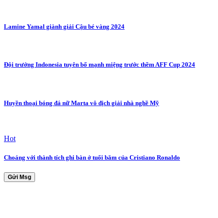
Lamine Yamal giành giải Cậu bé vàng 2024
Đội trưởng Indonesia tuyên bố mạnh miệng trước thềm AFF Cup 2024
Huyền thoại bóng đá nữ Marta vô địch giải nhà nghề Mỹ
Hot
Choáng với thành tích ghi bàn ở tuổi băm của Cristiano Ronaldo
Gửi Msg