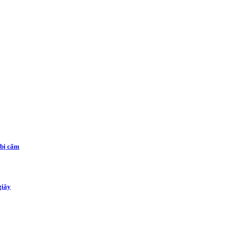
 bị cấm
giây