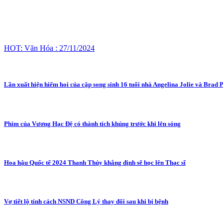
HOT: Văn Hóa : 27/11/2024
Lần xuất hiện hiếm hoi của cặp song sinh 16 tuổi nhà Angelina Jolie và Brad P
Phim của Vương Hạc Đệ có thành tích khủng trước khi lên sóng
Hoa hậu Quốc tế 2024 Thanh Thủy khẳng định sẽ học lên Thạc sĩ
Vợ tiết lộ tính cách NSND Công Lý thay đổi sau khi bị bệnh