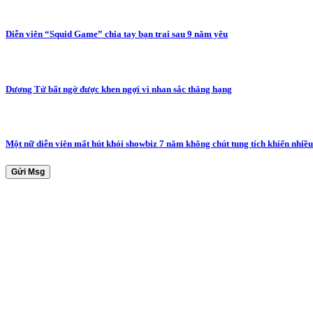
Diễn viên “Squid Game” chia tay bạn trai sau 9 năm yêu
Dương Tử bất ngờ được khen ngợi vì nhan sắc thăng hạng
Một nữ diễn viên mất hút khỏi showbiz 7 năm không chút tung tích khiến nhi
Gửi Msg