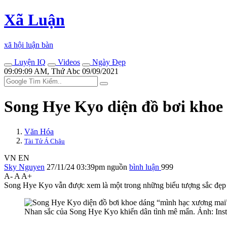
Xã Luận
xã hội luận bàn
Luyện IQ
Videos
Ngày Đẹp
09:09:09 AM, Thứ Abc 09/09/2021
Song Hye Kyo diện đồ bơi khoe
Văn Hóa
Tài Tử Á Châu
VN
EN
Sky Nguyen
27/11/24 03:39pm
nguồn
bình luận
999
A-
A
A+
Song Hye Kyo vẫn được xem là một trong những biểu tượng sắc đẹp c
Nhan sắc của Song Hye Kyo khiến dân tình mê mẩn. Ảnh: Ins