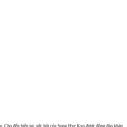
ều. Cho đến hiện tại, sức hút của Song Hye Kyo được đông đảo khán