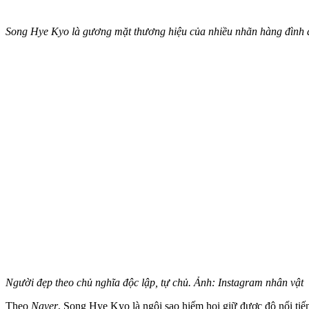
Song Hye Kyo là gương mặt thương hiệu của nhiều nhãn hàng đình 
Người đẹp theo chủ nghĩa độc lập, tự chủ. Ảnh: Instagram nhân vật
Theo
Naver
, Song Hye Kyo là ngôi sao hiếm hoi giữ được độ nổi ti