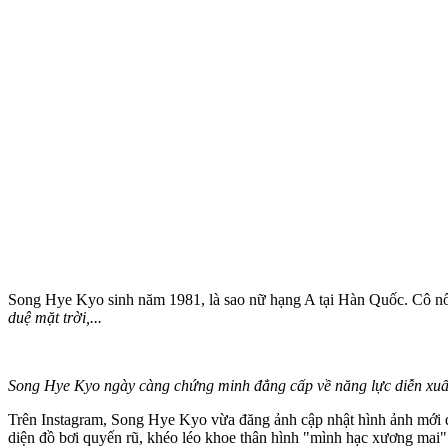
Song Hye Kyo sinh năm 1981, là sao nữ hạng A tại Hàn Quốc. Cô nổi
duệ mặt trời,...
Song Hye Kyo ngày càng chứng minh đẳng cấp về năng lực diễn xuất
Trên Instagram, Song Hye Kyo vừa đăng ảnh cập nhật hình ảnh mới 
diện đồ bơi quyến rũ, khéo léo khoe thâ‌n hìn‌h "mình hạc xương mai"