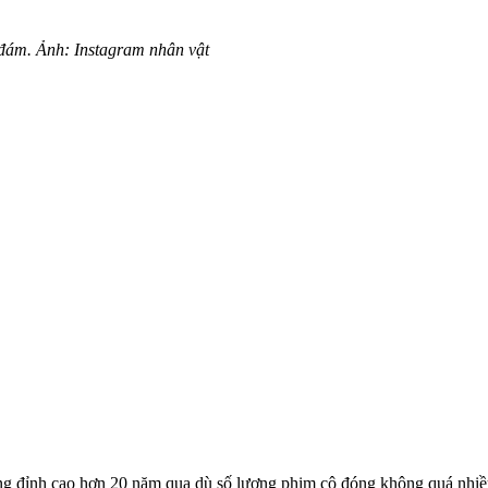
đám. Ảnh: Instagram nhân vật
ếng đỉnh cao hơn 20 năm qua dù số lượng phim cô đóng không quá nhi