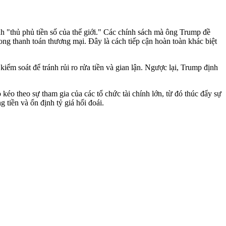
h "thủ phủ tiền số của thế giới." Các chính sách mà ông Trump đề
rong thanh toán thương mại. Đây là cách tiếp cận hoàn toàn khác biệt
kiểm soát để tránh rủi ro rửa tiền và gian lận. Ngược lại, Trump định
 kéo theo sự tham gia của các tổ chức tài chính lớn, từ đó thúc đẩy sự
 tiền và ổn định tỷ giá hối đoái.