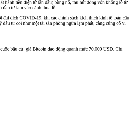
 hành tiền điện tử lần đầu) bùng nổ, thu hút dòng vốn khổng lồ từ
 đầu tư lâm vào cảnh thua lỗ.
đại dịch COVID-19, khi các chính sách kíc‌h thí‌ch kinh tế toàn cầu
quỹ đầu tư coi như một tài sản phòng ngừa lạm phát, càng củng cố vị
c cuộc bầu cử, giá Bitcoin dao động quanh mức 70.000 USD. Chỉ