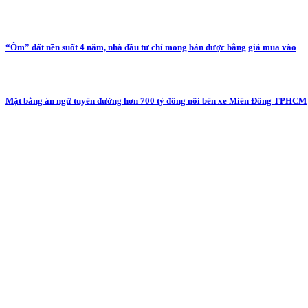
“Ôm” đất nền suốt 4 năm, nhà đầu tư chỉ mong bán được bằng giá mua vào
Mặt bằng án ngữ tuyến đường hơn 700 tỷ đồng nối bến xe Miền Đông TPHCM