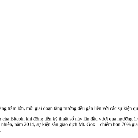
ng trầm lớn, mỗi giai đoạn tăng trưởng đều gắn liền với các sự kiện qua
n của Bitcoin khi đồng tiền kỹ thuật số này lần đầu vượt qua ngưỡng 
 nhiên, năm 2014, sự kiện sàn giao dịch Mt. Gox – chiếm hơn 70% giao 
.