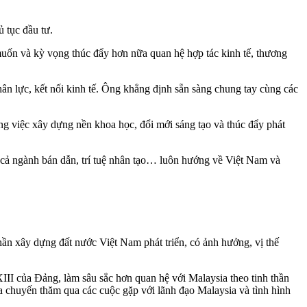
 tục đầu tư.
ốn và kỳ vọng thúc đẩy hơn nữa quan hệ hợp tác kinh tế, thương
n lực, kết nối kinh tế. Ông khẳng định sẵn sàng chung tay cùng các
 việc xây dựng nền khoa học, đổi mới sáng tạo và thúc đẩy phát
ó cả ngành bán dẫn, trí tuệ nhân tạo… luôn hướng về Việt Nam và
ần xây dựng đất nước Việt Nam phát triển, có ảnh hưởng, vị thế
III của Đảng, làm sâu sắc hơn quan hệ với Malaysia theo tinh thần
ủa chuyến thăm qua các cuộc gặp với lãnh đạo Malaysia và tình hình