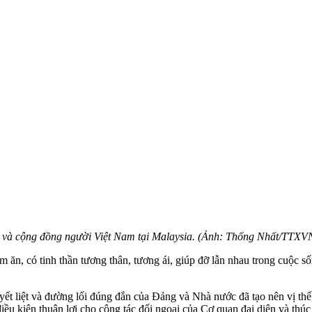
n và cộng đồng người Việt Nam tại Malaysia. (Ảnh: Thống Nhất/TTXV
ăn, có tinh thần tương thân, tương ái, giúp đỡ lẫn nhau trong cuộc sốn
yết liệt và đường lối đúng đắn của Đảng và Nhà nước đã tạo nên vị t
 điều kiện thuận lợi cho công tác đối ngoại của Cơ quan đại diện và th