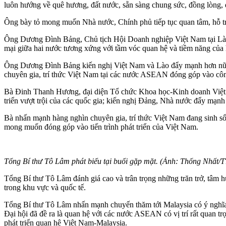
luôn hướng về quê hương, đất nước, sẵn sàng chung sức, đồng lòng, 
Ông bày tỏ mong muốn Nhà nước, Chính phủ tiếp tục quan tâm, hỗ trợ 
Ông Dương Đình Bảng, Chủ tịch Hội Doanh nghiệp Việt Nam tại Lào,
mại giữa hai nước tương xứng với tầm vóc quan hệ và tiềm năng của 
Ông Dương Đình Bảng kiến nghị Việt Nam và Lào đẩy mạnh hơn nữa tra
chuyên gia, trí thức Việt Nam tại các nước ASEAN đóng góp vào côn
Bà Đinh Thanh Hương, đại diện Tổ chức Khoa học-Kinh doanh Việt Na
triển vượt trội của các quốc gia; kiến nghị Đảng, Nhà nước đẩy mạnh
Bà nhấn mạnh hàng nghìn chuyên gia, trí thức Việt Nam đang sinh sốn
mong muốn đóng góp vào tiến trình phát triển của Việt Nam.
Tổng Bí thư Tô Lâm phát biểu tại buổi gặp mặt. (Ảnh: Thống Nhất
Tổng Bí thư Tô Lâm đánh giá cao và trân trọng những trăn trở, tâm 
trong khu vực và quốc tế.
Tổng Bí thư Tô Lâm nhấn mạnh chuyến thăm tới Malaysia có ý nghĩa rấ
Đại hội đã đề ra là quan hệ với các nước ASEAN có vị trí rất quan tr
phát triển quan hệ Việt Nam-Malaysia.