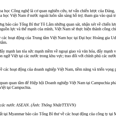
 học Công nghệ là cơ quan nghiên cứu, tư vấn chiến lược của Đảng, 
a học Việt Nam ở nước ngoài luôn sẵn sàng hỗ trợ, tham gia vào quá trì
 báo cáo Tổng Bí thư Tô Lâm những quan sát, nhận xét về chiến lược 
 nguồn lực và thế mạnh của mình, Việt Nam sẽ thực hiện thành công chiế
ác hoạt động của Trung tâm Việt Nam học tại Đại học Hoàng gia Udon 
 tâm.
ẩy mạnh lan tỏa sức mạnh mềm về ngoại giao và văn hóa, đẩy mạnh việ
ữ Việt tại các nước trong khu vực; trao đổi với chính phủ các nước s
các hoạt động của doanh nghiệp Việt Nam, tiềm năng và triển vọng p
uan quan tâm để Hiệp hội Doanh nghiệp Việt Nam tại Campuchia phát 
Việt tại Campuchia.
ểu các nước ASEAN. (Ảnh: Thống Nhất/TTXVN)
ất tại Myanmar báo cáo Tổng Bí thư về các hoạt động của công ty t