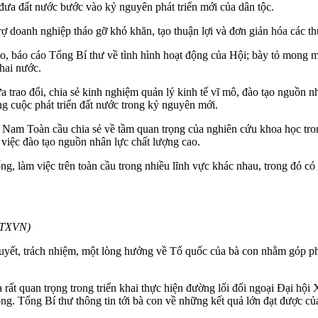
đưa đất nước bước vào kỷ nguyên phát triển mới của dân tộc.
doanh nghiệp tháo gỡ khó khăn, tạo thuận lợi và đơn giản hóa các thủ
 báo cáo Tổng Bí thư về tình hình hoạt động của Hội; bày tỏ mong mu
hai nước.
o đổi, chia sẻ kinh nghiệm quản lý kinh tế vĩ mô, đào tạo nguồn nhâ
g cuộc phát triển đất nước trong kỷ nguyên mới.
m Toàn cầu chia sẻ về tầm quan trọng của nghiên cứu khoa học trong
 việc đào tạo nguồn nhân lực chất lượng cao.
g, làm việc trên toàn cầu trong nhiều lĩnh vực khác nhau, trong đó c
/TTXVN)
huyết, trách nhiệm, một lòng hướng về Tổ quốc của bà con nhằm góp ph
t quan trọng trong triển khai thực hiện đường lối đối ngoại Đại hội X
ọng. Tổng Bí thư thông tin tới bà con về những kết quả lớn đạt được c