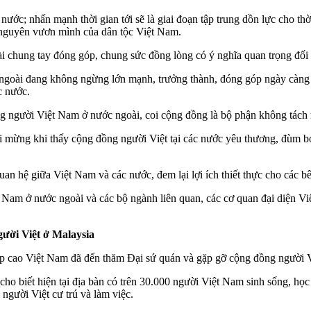
 nước; nhấn mạnh thời gian tới sẽ là giai đoạn tập trung dồn lực cho th
ỷ nguyên vươn mình của dân tộc Việt Nam.
chung tay đóng góp, chung sức đồng lòng có ý nghĩa quan trọng đối vớ
goài đang không ngừng lớn mạnh, trưởng thành, đóng góp ngày càng q
c nước.
người Việt Nam ở nước ngoài, coi cộng đồng là bộ phận không tách rời
i mừng khi thấy cộng đồng người Việt tại các nước yêu thương, đùm bọ
quan hệ giữa Việt Nam và các nước, đem lại lợi ích thiết thực cho các 
Nam ở nước ngoài và các bộ ngành liên quan, các cơ quan đại diện Vi
ười Việt ở Malaysia
p cao Việt Nam đã đến thăm Đại sứ quán và gặp gỡ cộng đồng người V
ho biết hiện tại địa bàn có trên 30.000 người Việt Nam sinh sống, học 
người Việt cư trú và làm việc.