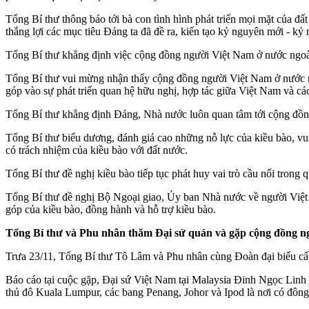
Tổng Bí thư thông báo tới bà con tình hình phát triển mọi mặt của đất
thắng lợi các mục tiêu Đảng ta đã đề ra, kiến tạo kỷ nguyên mới - k
Tổng Bí thư khẳng định việc cộng đồng người Việt Nam ở nước ngoài 
Tổng Bí thư vui mừng nhận thấy cộng đồng người Việt Nam ở nước n
góp vào sự phát triển quan hệ hữu nghị, hợp tác giữa Việt Nam và cá
Tổng Bí thư khẳng định Đảng, Nhà nước luôn quan tâm tới cộng đồng 
Tổng Bí thư biểu dương, đánh giá cao những nỗ lực của kiều bào, vu
có trách nhiệm của kiều bào với đất nước.
Tổng Bí thư đề nghị kiều bào tiếp tục phát huy vai trò cầu nối trong 
Tổng Bí thư đề nghị Bộ Ngoại giao, Ủy ban Nhà nước về người Việt 
góp của kiều bào, đồng hành và hỗ trợ kiều bào.
Tổng Bí thư và Phu nhân thăm Đại sứ quán và gặp cộng đồng ng
Trưa 23/11, Tổng Bí thư Tô Lâm và Phu nhân cùng Đoàn đại biểu cấ
Báo cáo tại cuộc gặp, Đại sứ Việt Nam tại Malaysia Đinh Ngọc Linh c
thủ đô Kuala Lumpur, các bang Penang, Johor và Ipod là nơi có đông 