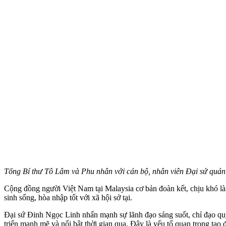
Tổng Bí thư Tô Lâm và Phu nhân với cán bộ, nhân viên Đại sứ quá
Cộng đồng người Việt Nam tại Malaysia cơ bản đoàn kết, chịu khó làm 
sinh sống, hòa nhập tốt với xã hội sở tại.
Đại sứ Đinh Ngọc Linh nhấn mạnh sự lãnh đạo sáng suốt, chỉ đạo qu
triển mạnh mẽ và nổi bật thời gian qua. Đây là yếu tố quan trọng tạo