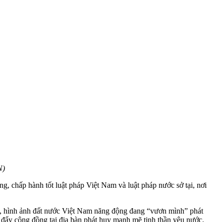
N)
g, chấp hành tốt luật pháp Việt Nam và luật pháp nước sở tại, nơi
hế, hình ảnh đất nước Việt Nam năng động đang “vươn mình” phát
úc đẩy cộng đồng tại địa bàn phát huy mạnh mẽ tinh thần yêu nước,