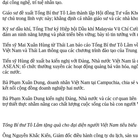
đại công nghệ, trí tuệ nhân tạo.
Giáo sư đề xuất Tổng Bí thư Tô Lâm thành lập Hội đồng Tư vấn Khoa
tự chủ trong lĩnh vực này; khẳng định cá nhân giáo sư và các nhà kho
Kỹ sư dầu khí, Tổng Thư ký Hiệp hội Dầu khí Malaysia Vũ Chí Cường
đảm an ninh năng lượng và phát triển bền vững; bày tỏ tin tưởng với
Tiến sỹ Mai Xuân Hùng từ Thái Lan báo cáo Tổng Bí thư Tô Lâm về c
Việt Nam và Thái Lan thông qua các chương trình đào tạo của Trung
Tiến sỹ Hùng đề xuất ba kiến nghị với Đảng, Nhà nước Việt Nam là đ
ASEAN; tổ chức thường xuyên các hoạt động quảng bá văn hóa, ngôn ng
các nước.
Bà Phạm Xuân Dung, doanh nhân Việt Nam tại Campuchia, chia sẻ về 
kết nối cộng đồng doanh nghiệp hai nước.
Bà Phạm Xuân Dung kiến nghị Đảng, Nhà nước và các cơ quan liên q
trợ thiết thực nhằm nâng cao chất lượng cuộc sống của bà con người 
Tổng Bí thư Tô Lâm tặng quà cho đại diện người Việt Nam tiêu bi
Ông Nguyễn Khắc Kiến, Giám đốc điều hành công ty du lịch, sản xu