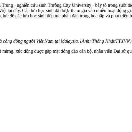
 Trung - nghiên cứu sinh Trường City University - bày tỏ trong suốt th
ệt tại đây. Các lưu học sinh đã được tham gia vào nhiều hoạt động gia
ực để các lưu học sinh tiếp tục phấn đấu trong học tập và phát triển 
và cộng đồng người Việt Nam tại Malaysia. (Ảnh: Thống Nhất/TTXVN)
i mừng, xúc động được gặp mặt đông đảo cán bộ, nhân viên Đại sứ quá