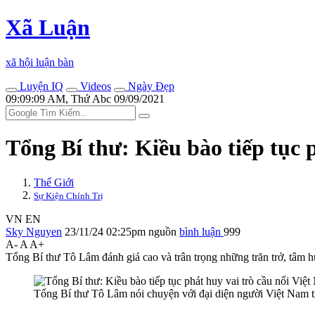
Xã Luận
xã hội luận bàn
Luyện IQ
Videos
Ngày Đẹp
09:09:09 AM, Thứ Abc 09/09/2021
Tổng Bí thư: Kiều bào tiếp tục 
Thế Giới
Sự Kiện Chính Trị
VN
EN
Sky Nguyen
23/11/24 02:25pm
nguồn
bình luận
999
A-
A
A+
Tổng Bí thư Tô Lâm đánh giá cao và trân trọng những trăn trở, tâm h
Tổng Bí thư Tô Lâm nói chuyện với đại diện người Việt Na