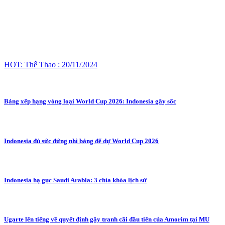
HOT: Thể Thao : 20/11/2024
Bảng xếp hạng vòng loại World Cup 2026: Indonesia gây sốc
Indonesia đủ sức đứng nhì bảng để dự World Cup 2026
Indonesia hạ gục Saudi Arabia: 3 chìa khóa lịch sử
Ugarte lên tiếng về quyết định gây tranh cãi đầu tiên của Amorim tại MU