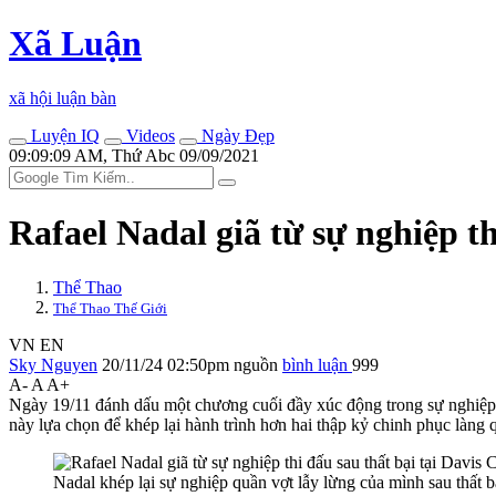
Xã Luận
xã hội luận bàn
Luyện IQ
Videos
Ngày Đẹp
09:09:09 AM, Thứ Abc 09/09/2021
Rafael Nadal giã từ sự nghiệp th
Thể Thao
Thể Thao Thế Giới
VN
EN
Sky Nguyen
20/11/24 02:50pm
nguồn
bình luận
999
A-
A
A+
Ngày 19/11 đánh dấu một chương cuối đầy xúc động trong sự nghiệp h
này lựa chọn để khép lại hành trình hơn hai thập kỷ chinh phục làng q
Nadal khép lại sự nghiệp quần vợt lẫy lừng của mình sau thất b