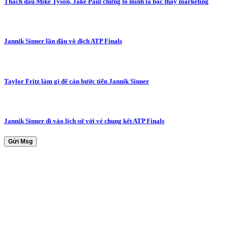
Thách đấu Mike Tyson, Jake Paul chứng tỏ mình là bậc thầy marketing
Jannik Sinner lần đầu vô địch ATP Finals
Taylor Fritz làm gì để cản bước tiến Jannik Sinner
Jannik Sinner đi vào lịch sử với vé chung kết ATP Finals
Gửi Msg