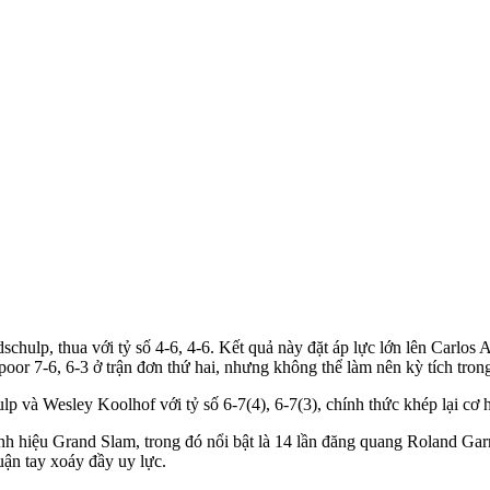
hulp, thua với tỷ số 4-6, 4-6. Kết quả này đặt áp lực lớn lên Carlos A
oor 7-6, 6-3 ở trận đơn thứ hai, nhưng không thể làm nên kỳ tích trong
p và Wesley Koolhof với tỷ số 6-7(4), 6-7(3), chính thức khép lại cơ
h hiệu Grand Slam, trong đó nổi bật là 14 lần đăng quang Roland Garro
uận tay xoáy đầy uy lực.