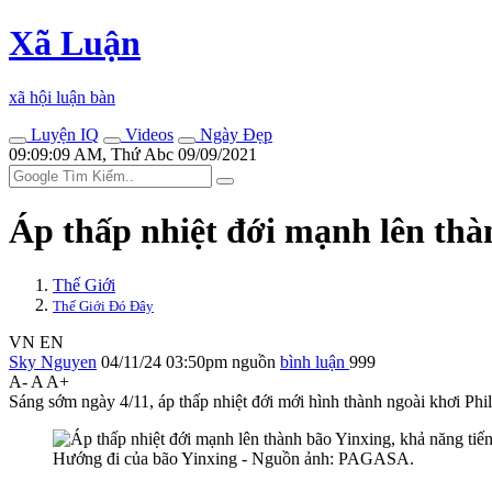
Xã Luận
xã hội luận bàn
Luyện IQ
Videos
Ngày Đẹp
09:09:09 AM, Thứ Abc 09/09/2021
Áp thấp nhiệt đới mạnh lên thà
Thế Giới
Thế Giới Đó Đây
VN
EN
Sky Nguyen
04/11/24 03:50pm
nguồn
bình luận
999
A-
A
A+
Sáng sớm ngày 4/11, áp thấp nhiệt đới mới hình thành ngoài khơi Phi
Hướng đi của bão Yinxing - Nguồn ảnh: PAGASA.