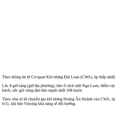
Theo thông tin từ Cơ quan Khí tượng Đài Loan (CWA), áp thấp nhiệt đ
Lúc 8 giờ sáng (giờ địa phương), bão ở cách mũi Nga Loan, điểm cự
km/h, sức gió vùng tâm bão mạnh nhất 108 km/h.
Theo chia sẻ từ chuyên gia khí tượng Hoàng Ân Hoành của CWA, dự k
6/11, khi bão Yinxing khả năng sẽ đổi hướng.