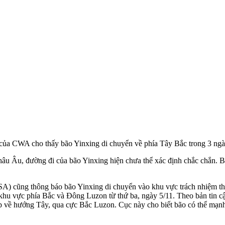
 của CWA cho thấy bão Yinxing di chuyển về phía Tây Bắc trong 3 ngà
u Âu, đường đi của bão Yinxing hiện chưa thể xác định chắc chắn. Bão
A) cũng thông báo bão Yinxing di chuyển vào khu vực trách nhiệm theo
u vực phía Bắc và Đông Luzon từ thứ ba, ngày 5/11. Theo bản tin cậ
p về hướng Tây, qua cực Bắc Luzon. Cục này cho biết bão có thể mạnh 