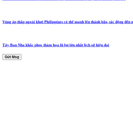
Vùng áp thấp ngoài khơi Philippines có thể mạnh lên thành bão, tác động đến
Tây Ban Nha khắc phục thảm họa lũ lụt lớn nhất lịch sử hiện đại
Gửi Msg