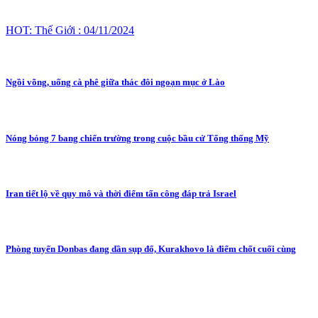
HOT: Thế Giới : 04/11/2024
Ngồi võng, uống cà phê giữa thác đôi ngoạn mục ở Lào
Nóng bỏng 7 bang chiến trường trong cuộc bầu cử Tổng thống Mỹ
Iran tiết lộ về quy mô và thời điểm tấn công đáp trả Israel
Phòng tuyến Donbas đang dần sụp đổ, Kurakhovo là điểm chốt cuối cùng