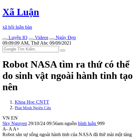
Xã Luận
xã hội luận bàn
Luyện IQ
Videos
Ngày Đẹp
09:09:09 AM, Thứ Abc 09/09/2021
Robot NASA tìm ra thứ có thể
do sinh vật ngoài hành tinh tạo
nên
Khoa Học CNTT
Phát Minh Ngiên Cứu
VN
EN
Sky Nguyen
29/10/24 09:56am
nguồn
bình luận
999
A-
A
A+
Robot săn sự sống ngoài hành tinh của NASA đã thử mài một tảng