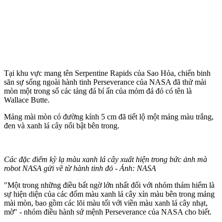
Tại khu vực mang tên Serpentine Rapids của Sao Hỏa, chiến binh
săn sự sống ngoài hành tinh Perseverance của NASA đã thử mài
mòn một trong số các tảng đá bí ẩn của mỏm đá đỏ có tên là
Wallace Butte.
Mảng mài mòn có đường kính 5 cm đã tiết lộ một mảng màu trắng,
đen và xanh lá cây nổi bật bên trong.
Các đặc điểm kỳ lạ màu xanh lá cây xuất hiện trong bức ảnh mà
robot NASA gửi về từ hành tinh đỏ - Ảnh: NASA
"Một trong những điều bất ngờ lớn nhất đối với nhóm thám hiểm là
sự hiện diện của các đốm màu xanh lá cây xỉn màu bên trong mảng
mài mòn, bao gồm các lõi màu tối với viền màu xanh lá cây nhạt,
mờ" - nhóm điều hành sứ mệnh Perseverance của NASA cho biết.