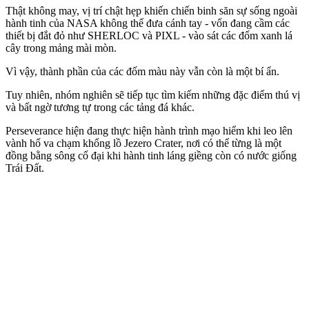
Thật không may, vị trí chật hẹp khiến chiến binh săn sự sống ngoài
hành tinh của NASA không thể đưa cánh tay - vốn đang cầm các
thiết bị đắt đỏ như SHERLOC và PIXL - vào sát các đốm xanh lá
cây trong mảng mài mòn.
Vì vậy, thành phần của các đốm màu này vẫn còn là một bí ẩn.
Tuy nhiên, nhóm nghiên sẽ tiếp tục tìm kiếm những đặc điểm thú vị
và bất ngờ tương tự trong các tảng đá khác.
Perseverance hiện đang thực hiện hành trình mạo hiểm khi leo lên
vành hố va chạm khổng lồ Jezero Crater, nơi có thể từng là một
đồng bằng sông cổ đại khi hành tinh láng giềng còn có nước giống
Trái Đất.