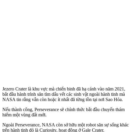
Jezero Crater là khu vực mà chiến binh đã hạ cánh vào năm 2021,
bắt đầu hành trình săn tìm dấu vết các sinh vật ngoài hành tinh mà
NASA tin rằng vẫn còn hoặc ít nhất đã từng tồn tại nơi Sao Hỏa.
Nếu thành công, Perseverance sẽ chính thức bắt đầu chuyến thám
hiểm một vùng đất mới.
Ngoài Perseverance, NASA còn sở hữu một robot săn sự sống khác
trên hành tinh đỏ là Curiosity, hoạt động ở Gale Crater.