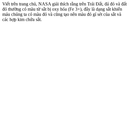
Viết trên trang chủ, NASA giải thích rằng trên Trái Đất, đá đỏ và đất
đỏ thường có màu từ sắt bị oxy hóa (Fe 3+), đây là dạng sắt khiến
máu chúng ta có màu đỏ và cũng tạo nên màu đỏ gỉ sét của sắt và
các hợp kim chứa sắt.