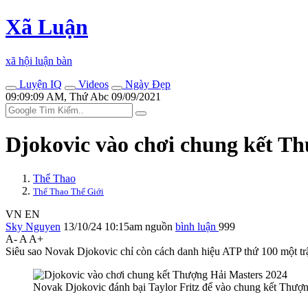
Xã Luận
xã hội luận bàn
Luyện IQ
Videos
Ngày Đẹp
09:09:09 AM, Thứ Abc 09/09/2021
Djokovic vào chơi chung kết T
Thể Thao
Thể Thao Thế Giới
VN
EN
Sky Nguyen
13/10/24 10:15am
nguồn
bình luận
999
A-
A
A+
Siêu sao Novak Djokovic chỉ còn cách danh hiệu ATP thứ 100 một trận 
Novak Djokovic đánh bại Taylor Fritz để vào chung kết Thư