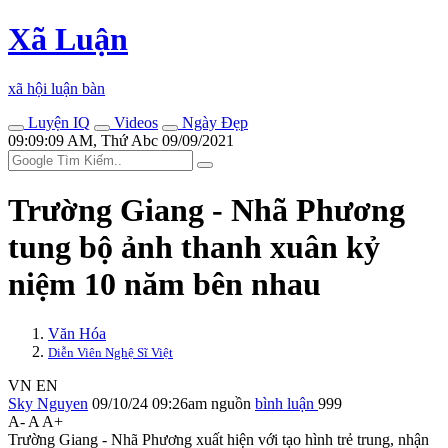
Xã Luận
xã hội luận bàn
Luyện IQ
Videos
Ngày Đẹp
09:09:09 AM, Thứ Abc 09/09/2021
Trường Giang - Nhã Phương
tung bộ ảnh thanh xuân kỷ
niệm 10 năm bên nhau
Văn Hóa
Diễn Viên Nghệ Sĩ Việt
VN
EN
Sky Nguyen
09/10/24 09:26am
nguồn
bình luận
999
A-
A
A+
Trường Giang - Nhã Phương xuất hiện với tạo hình trẻ trung, nhận