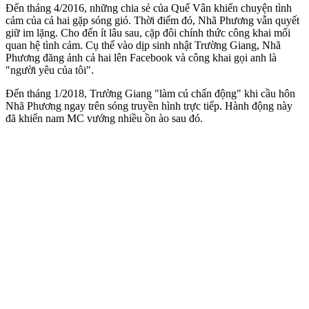
Đến tháng 4/2016, những chia sẻ của Quế Vân khiến chu‌yện tìn‌h
cảm của cả hai gặp sóng gió. Thời điểm đó, Nhã Phương vẫn quyết
giữ im lặng. Cho đến ít lâu sau, cặp đôi chính thức công khai mối
quan hệ tình cảm. Cụ thể vào dịp sinh nhật Trường Giang, Nhã
Phương đăng ảnh cả hai lên Facebook và công khai gọi anh là
"người yêu của tôi".
Đến tháng 1/2018, Trường Giang "làm cú chấn động" khi cầu hôn
Nhã Phương ngay trên sóng truyền hình trực tiếp. Hành động này
đã khiến nam MC vướng nhiều ồn ào sau đó.