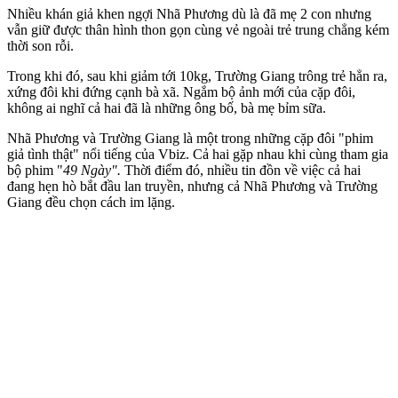
Nhiều khán giả khen ngợi Nhã Phương dù là đã mẹ 2 con nhưng
vẫn giữ được thâ‌n hìn‌h thon gọn cùng vẻ ngoài trẻ trung chẳng kém
thời son rỗi.
Trong khi đó, sau khi giảm tới 10kg, Trường Giang trông trẻ hẳn ra,
xứng đôi khi đứng cạnh bà xã. Ngắm bộ ảnh mới của cặp đôi,
không ai nghĩ cả hai đã là những ông bố, bà mẹ bỉm sữa.
Nhã Phương và Trường Giang là một trong những cặp đôi "phim
giả tình thật" nổi tiếng của Vbiz. Cả hai gặp nhau khi cùng tham gia
bộ phim "
49 Ngày".
Thời điểm đó, nhiều tin đồn về việc cả hai
đang hẹn hò bắt đầu lan truyền, nhưng cả Nhã Phương và Trường
Giang đều chọn cách im lặng.