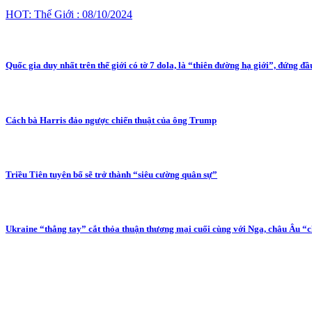
HOT: Thế Giới : 08/10/2024
Quốc gia duy nhất trên thế giới có tờ 7 dola, là “thiên đường hạ giới”, đứng đầ
Cách bà Harris đảo ngược chiến thuật của ông Trump
Triều Tiên tuyên bố sẽ trở thành “siêu cường quân sự”
Ukraine “thẳng tay” cắt thỏa thuận thương mại cuối cùng với Nga, châu Âu “c