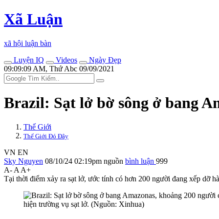
Xã Luận
xã hội luận bàn
Luyện IQ
Videos
Ngày Đẹp
09:09:09 AM, Thứ Abc 09/09/2021
Brazil: Sạt lở bờ sông ở bang A
Thế Giới
Thế Giới Đó Đây
VN
EN
Sky Nguyen
08/10/24 02:19pm
nguồn
bình luận
999
A-
A
A+
Tại thời điểm xảy ra sạt lở, ước tính có hơn 200 người đang xếp dỡ h
hiện trường vụ sạt lở. (Nguồn: Xinhua)