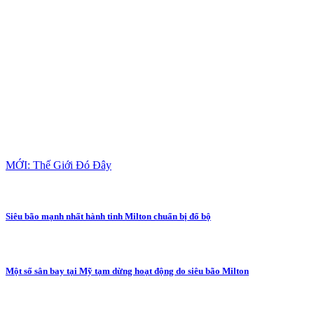
MỚI: Thế Giới Đó Đây
Siêu bão mạnh nhất hành tinh Milton chuẩn bị đổ bộ
Một số sân bay tại Mỹ tạm dừng hoạt động do siêu bão Milton