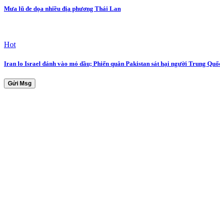
Mưa lũ đe dọa nhiều địa phương Thái Lan
Hot
Iran lo Israel đánh vào mỏ dầu; Phiến quân Pakistan sát hại người Trung Quố
Gửi Msg