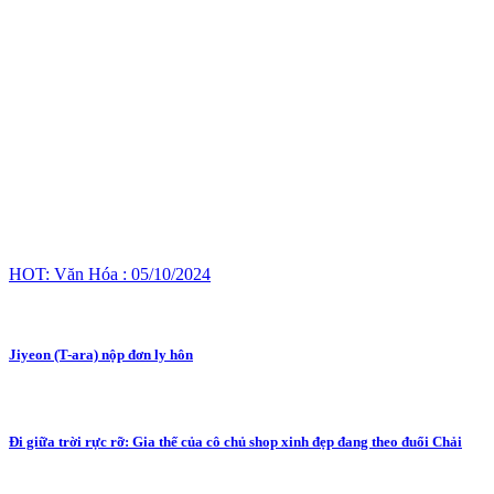
HOT: Văn Hóa : 05/10/2024
Jiyeon (T-ara) nộp đơn ly hôn
Đi giữa trời rực rỡ: Gia thế của cô chủ shop xinh đẹp đang theo đuổi Chải