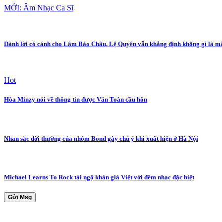
MỚI: Âm Nhạc Ca Sĩ
Dành lời có cánh cho Lâm Bảo Châu, Lệ Quyên vẫn khẳng định không gì là m
Hot
Hòa Minzy nói về thông tin được Văn Toàn cầu hôn
Nhan sắc đời thường của nhóm Bond gây chú ý khi xuất hiện ở Hà Nội
Michael Learns To Rock tái ngộ khán giả Việt với đêm nhạc đặc biệt
Gửi Msg