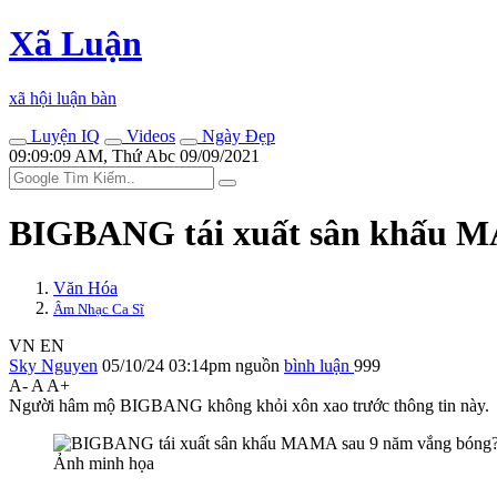
Xã Luận
xã hội luận bàn
Luyện IQ
Videos
Ngày Đẹp
09:09:09 AM, Thứ Abc 09/09/2021
BIGBANG tái xuất sân khấu M
Văn Hóa
Âm Nhạc Ca Sĩ
VN
EN
Sky Nguyen
05/10/24 03:14pm
nguồn
bình luận
999
A-
A
A+
Người hâm mộ BIGBANG không khỏi xôn xao trước thông tin này.
Ảnh minh họa