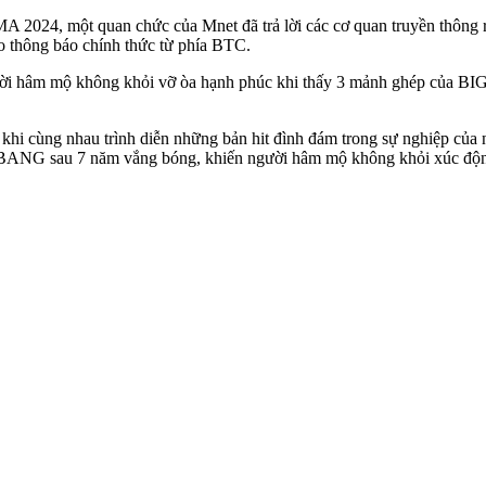
A 2024, một quan chức của Mnet đã trả lời các cơ quan truyền thông 
o thông báo chính thức từ phía BTC.
gười hâm mộ không khỏi vỡ òa hạnh phúc khi thấy 3 mảnh ghép của B
khi cùng nhau trình diễn những bản hit đình đám trong sự nghiệp củ
BIGBANG sau 7 năm vắng bóng, khiến người hâm mộ không khỏi xúc độ