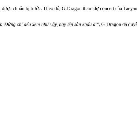
ược chuẩn bị trước. Theo đó, G-Dragon tham dự concert của Taeyang 
i:
"Đừng chỉ đến xem như vậy, hãy lên sân khấu đi"
, G-Dragon đã quyế