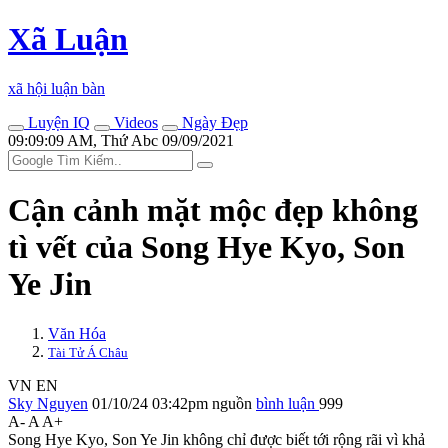
Xã Luận
xã hội luận bàn
Luyện IQ
Videos
Ngày Đẹp
09:09:09 AM, Thứ Abc 09/09/2021
Cận cảnh mặt mộc đẹp không
tì vết của Song Hye Kyo, Son
Ye Jin
Văn Hóa
Tài Tử Á Châu
VN
EN
Sky Nguyen
01/10/24 03:42pm
nguồn
bình luận
999
A-
A
A+
Song Hye Kyo, Son Ye Jin không chỉ được biết tới rộng rãi vì khả