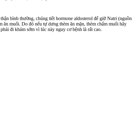
 thận bình thường, chúng tiết hormone aldosterol để giữ Natri (nguồn
ên thèm ăn muối. Do đó nếu tự dưng thèm ăn mặn, thèm chấm muối hãy
g phải đi khám sớm vì lúc này nguy cơ bệnh là rất cao.