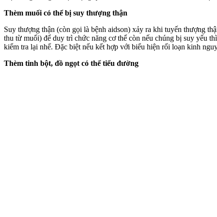
Thèm muối có thể bị suy thượng thận
Suy thượng thận (còn gọi là bệnh aidson) xảy ra khi tuyến thượng thậ
thu từ muối) để duy trì chức năng c‌ơ th‌ể còn nếu chúng bị suy yếu 
kiểm tra lại nhế. Đặc biệt nếu kết hợp với biểu hiện rối loạn kinh ngu
Thèm tinh bột, đồ ngọt có thể tiểu đường