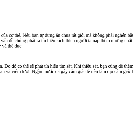
 của c‌ơ th‌ể. Nếu bạn tự dưng ăn chua rất giỏi mà không phải nghén bầu 
vấn đề chúng phát ra tín hiệu kíc‌h thí‌ch người ta nạp thêm những ch
 và thể dục.
 Do đó cơ thể sẽ phát tín hiệu tìm sắt. Khi thiếu sắt, bạn cũng dễ 
g đau và viêm lưỡi. Ngậm nước đá gây cảm giác tê nên làm dịu cảm giác