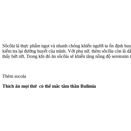
Sôcôla là thực phẩm ngọt và nhanh chóng khiến người ta ổn định huyế
kiểm tra lại đường huyết của mình. Với phụ nữ, thèm sôcôla còn là dấ
thấy bứt rứt. Trong khi đó ăn sôcôla sẽ khiến tăng nồng độ serotonin 
Thèm socola
Thích ăn mọi thứ có thể mắc tâm thần Bulimia