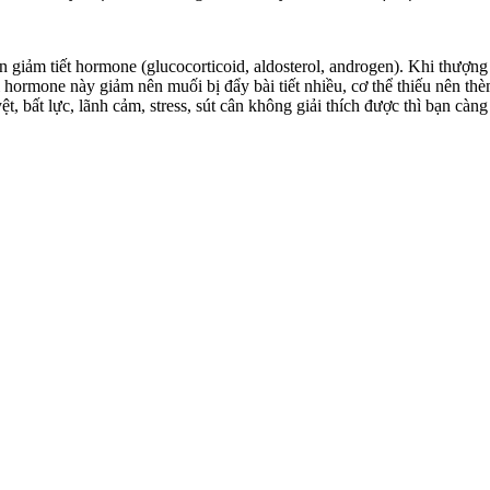
n giảm tiết hormone (glucocorticoid, aldosterol, androgen). Khi thượng
thì hormone này giảm nên muối bị đẩy bài tiết nhiều, c‌ơ th‌ể thiếu n
yệt, bất lực, lãnh cảm, stress, sút cân không giải thích được thì bạn càn