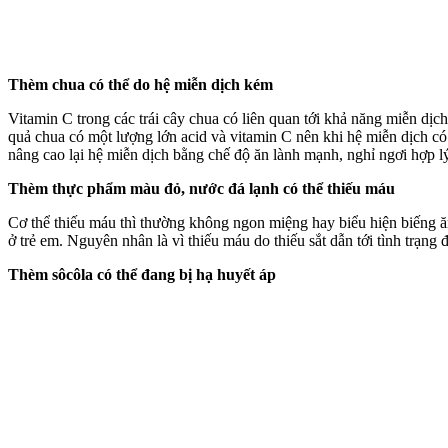
Thèm chua có thể do hệ miễn dịch kém
Vitamin C trong các trái cây chua có liên quan tới khả năng miễn dịch
quả chua có một lượng lớn acid và vitamin C nên khi hệ miễn dịch có 
nâng cao lại hệ miễn dịch bằng chế độ ăn lành mạnh, nghỉ ngơi hợp lý
Thèm thực phẩm màu đỏ, nước đá lạnh có thể thiếu máu
Cơ thể thiếu máu thì thường không ngon miệng hay biểu hiện biếng ăn.
ở trẻ em. Nguyên nhân là vì thiếu máu do thiếu sắt dẫn tới tình trạn
Thèm sôcôla có thể đang bị hạ huyết áp