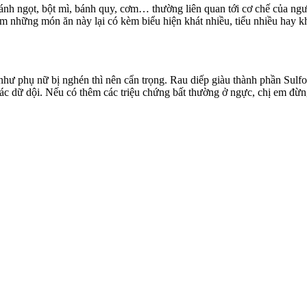
ánh ngọt, bột mì, bánh quy, cơm… thường liên quan tới cơ chế của ngườ
 những món ăn này lại có kèm biểu hiện khát nhiều, tiểu nhiều hay k
như phụ nữ bị nghén thì nên cẩn trọng. Rau diếp giàu thành phần Sulf
một các dữ dội. Nếu có thêm các triệu chứng bất thường ở ngực, chị em 