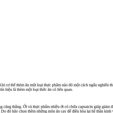
ơ thể thèm ăn một loại thực phẩm nào đó một cách ngấu nghiến thì rất
 tín hiệu là thèm một loại thức ăn có liên quan.
n đang căng thẳng. Ớt và thực phẩm nhiều ớt có chứa capsaicin giúp 
n. Do đó hãy chọn thêm những món ăn cay để điều hòa lại hệ thần kinh v