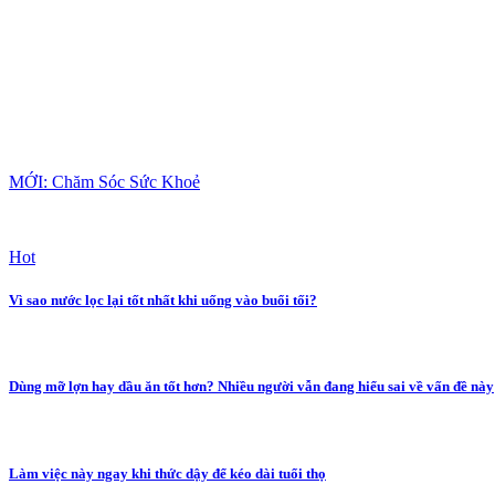
MỚI: Chăm Sóc Sức Khoẻ
Hot
Vì sao nước lọc lại tốt nhất khi uống vào buổi tối?
Dùng mỡ lợn hay dầu ăn tốt hơn? Nhiều người vẫn đang hiểu sai về vấn đề này
Làm việc này ngay khi thức dậy để kéo dài tuổi thọ