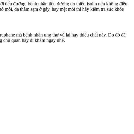
i tiểu đường. bệnh nhân tiểu đường do thiếu isulin nên không điều
hô môi, da thâm sạm ở gáy, hay mệt mỏi thì hãy kiểm tra sức khỏe
oraphane mà bệnh nhân ung thư v‌ú lại hay thiếu chất này. Do đó đã
đừng chủ quan hãy đi khám ngay nhé.