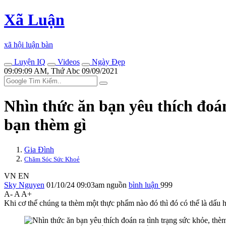
Xã Luận
xã hội luận bàn
Luyện IQ
Videos
Ngày Đẹp
09:09:09 AM, Thứ Abc 09/09/2021
Nhìn thức ăn bạn yêu thích đoán 
bạn thèm gì
Gia Đình
Chăm Sóc Sức Khoẻ
VN
EN
Sky Nguyen
01/10/24 09:03am
nguồn
bình luận
999
A-
A
A+
Khi cơ thể chúng ta thèm một thực phẩm nào đó thì đó có thể là dấu