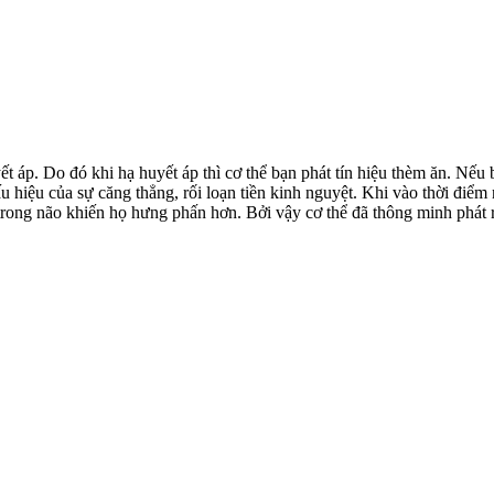
t áp. Do đó khi hạ huyết áp thì cơ thể bạn phát tín hiệu thèm ăn. Nế
u hiệu của sự căng thẳng, rối loạn tiền kinh nguyệt. Khi vào thời điểm 
trong não khiến họ hưng phấn hơn. Bởi vậy c‌ơ th‌ể đã thông minh phát ra