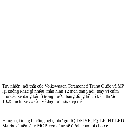
Tuy nhiên, nội thất của Volkswagen Teramont ở Trung Quốc và Mỹ
lại không khác gì nhiều, màn hình 12 inch dạng nổi, thay vì chìm
như các xe đang bán ở trong nước, bảng đồng hồ có kích thước
10,25 inch, xe có cần số điện tử mới, đẹp mắt.
Hàng loạt trang bị công nghệ như gói IQ.DRIVE, IQ. LIGHT LED
Matrix và nền tảng MQB evo cũng sẽ được trang bị cho xe