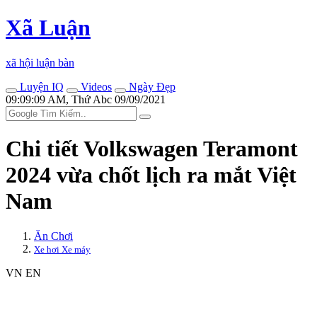
Xã Luận
xã hội luận bàn
Luyện IQ
Videos
Ngày Đẹp
09:09:09 AM, Thứ Abc 09/09/2021
Chi tiết Volkswagen Teramont
2024 vừa chốt lịch ra mắt Việt
Nam
Ăn Chơi
Xe hơi Xe máy
VN
EN