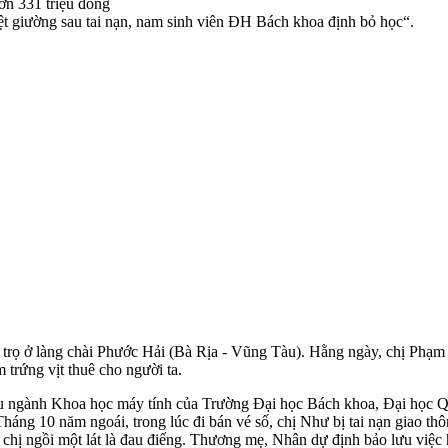
iệt giường sau tai nạn, nam sinh viên ĐH Bách khoa định bỏ học“.
trọ ở làng chài Phước Hải (Bà Rịa - Vũng Tàu). Hằng ngày, chị Phạm
trứng vịt thuê cho người ta.
u ngành Khoa học máy tính của Trường Đại học Bách khoa, Đại học Q
háng 10 năm ngoái, trong lúc đi bán vé số, chị Như bị tai nạn giao th
hiến chị ngồi một lát là đau điếng. Thương mẹ, Nhân dự định bảo lưu việ