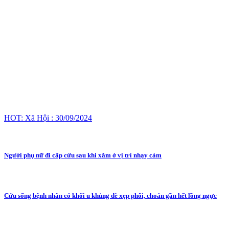
HOT: Xã Hội : 30/09/2024
Người phụ nữ đi cấp cứu sau khi xăm ở vị trí nhạy cảm
Cứu sống bệnh nhân có khối u khủng đè xẹp phổi, choán gần hết lồng ngực