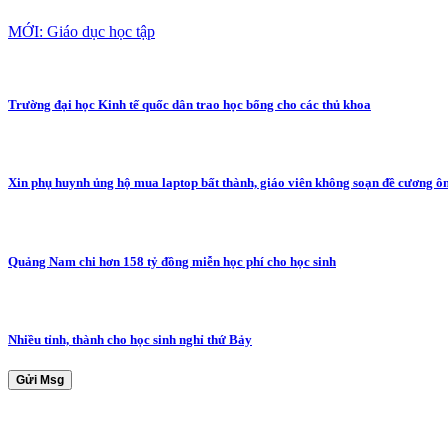
MỚI: Giáo dục học tập
Trường đại học Kinh tế quốc dân trao học bổng cho các thủ khoa
Xin phụ huynh ủng hộ mua laptop bất thành, giáo viên không soạn đề cương ôn
Quảng Nam chi hơn 158 tỷ đồng miễn học phí cho học sinh
Nhiều tỉnh, thành cho học sinh nghỉ thứ Bảy
Gửi Msg