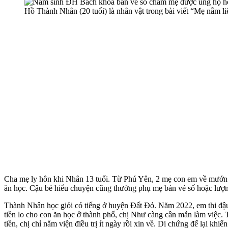
Hồ Thành Nhân (20 tuổi) là nhân vật trong bài viết “Mẹ nằm l
Cha mẹ ly hôn khi Nhân 13 tuổi. Từ Phú Yên, 2 mẹ con em về mướn 
ăn học. Cậu bé hiểu chuyện cũng thường phụ mẹ bán vé số hoặc lượm 
Thành Nhân học giỏi có tiếng ở huyện Đất Đỏ. Năm 2022, em thi đậ
tiền lo cho con ăn học ở thành phố, chị Như càng cần mẫn làm việc. T
tiền, chị chỉ nằm viện điều trị ít ngày rồi xin về. Di chứng để lại k