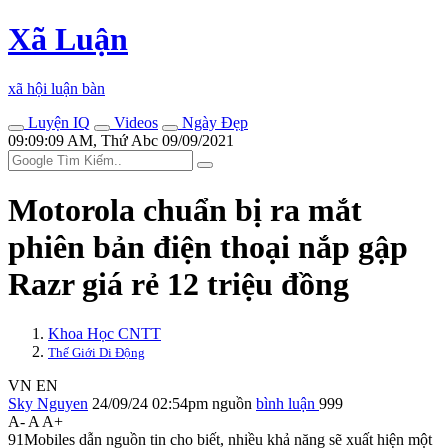
Xã Luận
xã hội luận bàn
Luyện IQ
Videos
Ngày Đẹp
09:09:09 AM, Thứ Abc 09/09/2021
Motorola chuẩn bị ra mắt
phiên bản điện thoại nắp gập
Razr giá rẻ 12 triệu đồng
Khoa Học CNTT
Thế Giới Di Động
VN
EN
Sky Nguyen
24/09/24 02:54pm
nguồn
bình luận
999
A-
A
A+
91Mobiles dẫn nguồn tin cho biết, nhiều khả năng sẽ xuất hiện một