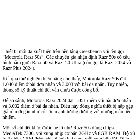
Thiết bị mới đã xuất hiện trên nền tảng Geekbench với tên gọi
“Motorola Razr 50s”. Các chuyên gia nhận định Razr 50s có cấu
hình nằm giữa Razr 50 và Razr 50 Ultra (còn gọi là Razr 2024 và
Razr Plus 2024).
Kết quả thử nghiệm hiệu năng cho thấy, Motorola Razr 50s đạt
1.040 điểm ở bài đơn nhân và 3.003 với bài đa nhân. Tuy nhiên,
thông số kỹ thuật chi tiết vẫn chưa được công bố.
Để so sánh, Motorola Razr 2024 đạt 1.051 điểm với bài đơn nhân
và 3.032 điểm ở bài đa nhân. Điều này đồng nghĩa thiết bị nắp gập
giá rẻ mới gần như có sức mạnh tương đương với những mẫu tiền
nhiệm.
Một số chi tiết khác được hé lộ như Razr 50s dùng chipset
MediaTek 7300, với xung nhịp cơ bản 2GHz và 8GB RAM. Bộ xử
lý 8 nhân ARM được chia thành hai cụm, mỗi cụm bốn lõi. Điện