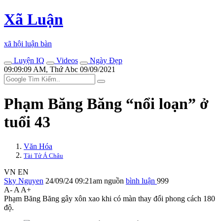
Xã Luận
xã hội luận bàn
Luyện IQ
Videos
Ngày Đẹp
09:09:09 AM, Thứ Abc 09/09/2021
Phạm Băng Băng “nổi loạn” ở
tuổi 43
Văn Hóa
Tài Tử Á Châu
VN
EN
Sky Nguyen
24/09/24 09:21am
nguồn
bình luận
999
A-
A
A+
Phạm Băng Băng gây xôn xao khi có màn thay đổi phong cách 180
độ.