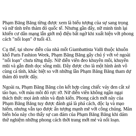
Phạm Băng Băng từng được xem là biểu tượng của sự sang trọng
và nữ tính trên thảm đỏ quốc tế. Nhưng gần đây, nữ minh tinh lại
khiến cư dân mạng lẫn giới mộ điệu bất ngờ khi xuất hiện với phong
cách "nổi loạn" ở tuổi 43.
Cụ thể, tại show diễn của nhà mốt Giambattista Valli thuộc khuôn
khổ Paris Fashion Week, Phạm Băng Băng gây chú ý với vẻ ngoài
"nổi loạn" chưa từng thấy. Nữ diễn viên đeo khuyên môi, khuyên
mũi và gắn đinh dọc sống mũi. Đây được cho là một hình ảnh vô
cùng cá tính, khác biệt so với những lần Phạm Băng Băng tham dự
thảm đỏ trước đây.
Ngoài ra, Phạm Băng Băng còn kết hợp cùng chiếc váy đen cắt xẻ
táo bạo, với màu môi đỏ rực rỡ. Nữ diễn viên không ngần ngại
thách thức mọi ánh nhìn và định kiến. Phong cách mới này của
Phạm Băng Băng tuy được đánh giá là phá cách, độc lạ và mạo
hiểm, nhưng vẫn tạo được ấn tượng mạnh mẽ với công chúng. Màn
biến hóa này cho thấy sự can đảm của Phạm Băng Băng khi dám
thử nghiệm những phong cách thời trang mới mẻ và nổi loạn.