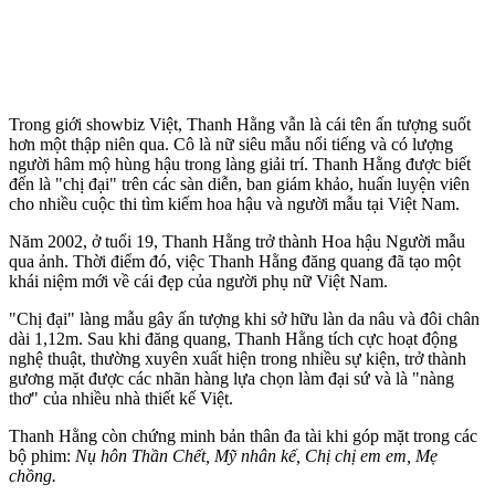
Trong giới showbiz Việt, Thanh Hằng vẫn là cái tên ấn tượng suốt
hơn một thập niên qua. Cô là nữ siêu mẫu nổi tiếng và có lượng
người hâm mộ hùng hậu trong làng giải trí. Thanh Hằng được biết
đến là "chị đại" trên các sàn diễn, ban giám khảo, huấn luyện viên
cho nhiều cuộc thi tìm kiếm hoa hậu và người mẫu tại Việt Nam.
Năm 2002, ở tuổi 19, Thanh Hằng trở thành Hoa hậu Người mẫu
qua ảnh. Thời điểm đó, việc Thanh Hằng đăng quang đã tạo một
khái niệm mới về cái đẹp của người phụ nữ Việt Nam.
"Chị đại" làng mẫu gây ấn tượng khi sở hữu làn da nâu và đôi chân
dài 1,12m. Sau khi đăng quang, Thanh Hằng tích cực hoạt động
nghệ thuật, thường xuyên xuất hiện trong nhiều sự kiện, trở thành
gương mặt được các nhãn hàng lựa chọn làm đại sứ và là "nàng
thơ" của nhiều nhà thiết kế Việt.
Thanh Hằng còn chứng minh bản thân đa tài khi góp mặt trong các
bộ phim:
Nụ hôn Thần Chết, Mỹ nhân kế, Chị chị em em, Mẹ
chồng.