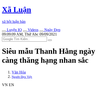
Xã Luận
xã hội luận bàn
Luyện IQ
Videos
Ngày Đẹp
09:09:09 AM, Thứ Abc 09/09/2021
Siêu mẫu Thanh Hằng ngày
càng thăng hạng nhan sắc
Văn Hóa
Người Đẹp Việt
VN
EN