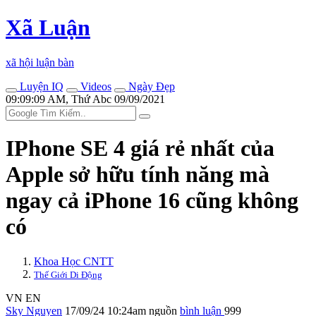
Xã Luận
xã hội luận bàn
Luyện IQ
Videos
Ngày Đẹp
09:09:09 AM, Thứ Abc 09/09/2021
IPhone SE 4 giá rẻ nhất của
Apple sở hữu tính năng mà
ngay cả iPhone 16 cũng không
có
Khoa Học CNTT
Thế Giới Di Động
VN
EN
Sky Nguyen
17/09/24 10:24am
nguồn
bình luận
999