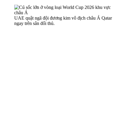
UAE quật ngã đội đương kim vô địch châu Á Qatar
ngay trên sân đối thủ.