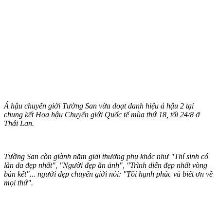
Á hậu chuyển giới Tường San vừa đoạt danh hiệu á hậu 2 tại
chung kết Hoa hậu Chuyển giới Quốc tế mùa thứ 18, tối 24/8 ở
Thái Lan.
Tường San còn giành năm giải thưởng phụ khác như "Thí sinh có
làn da đẹp nhất", "Người đẹp ăn ảnh", "Trình diễn đẹp nhất vòng
bán kết"... người đẹp chuyển giới nói: "Tôi hạnh phúc và biết ơn về
mọi thứ".