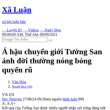
Xã Luận
xã hội luận bàn
Luyện IQ
Videos
Ngày Đẹp
09:09:09 AM, Thứ Abc 09/09/2021
Á hậu chuyển giới Tường San
ảnh đời thường nóng bỏng
quyến rũ
Văn Hóa
Người Đẹp Việt
VN
EN
Sky Nguyen
27/08/24 09:20am
nguồn
bình luận
999
A-
A
A+
Kết quả của Tường San được nhiều người nhận xét xứng đáng bởi