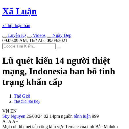
Xã Luận
xã hội luận bàn
Luyện IQ
Videos
Ngày Đẹp
09:09:09 AM, Thứ Abc 09/09/2021
Lũ quét kiến 14 người thiệt
mạng, Indonesia ban bố tình
trạng khẩn cấp
Thế Giới
Thế Giới Đó Đây
VN
EN
Sky Nguyen
26/08/24 02:14pm
nguồn
bình luận
999
A-
A
A+
Một cơn lũ quét tấn công khu vực Ternate của tỉnh Bắc Maluku