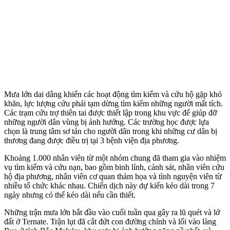
Mưa lớn dai dẳng khiến các hoạt động tìm kiếm và cứu hộ gặp khó
khăn, lực lượng cứu phải tạm dừng tìm kiếm những người mất tích.
Các trạm cứu trợ thiên tai được thiết lập trong khu vực để giúp đỡ
những người dân vùng bị ảnh hưởng. Các trường học được lựa
chọn là trung tâm sơ tán cho người dân trong khi những cư dân bị
thương đang được điều trị tại 3 bệnh viện địa phương.
Khoảng 1.000 nhân viên từ một nhóm chung đã tham gia vào nhiệm
vụ tìm kiếm và cứu nạn, bao gồm binh lính, cảnh sát, nhân viên cứu
hộ địa phương, nhân viên cơ quan thảm họa và tình nguyện viên từ
nhiều tổ chức khác nhau. Chiến dịch này dự kiến kéo dài trong 7
ngày nhưng có thể kéo dài nếu cần thiết.
Những trận mưa lớn bắt đầu vào cuối tuần qua gây ra lũ quét và lở
đất ở Ternate. Trận lụt đã cắt đứt con đường chính và lối vào làng