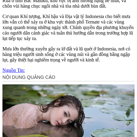
Rua ở tỉnh Bắc Maluku, khu vực bị ảnh hưởng nặng nề nhất, và
chôn vùi hàng chục ngôi nhà và tòa nhà dưới bùn đất.
Cơ quan Khí tượng, Khí hậu và Địa vật lý Indonesia cho biết mưa
lớn vẫn có thể xảy ra ở khu vực thành phố Ternate và các vùng
xung quanh trong những ngày tới. Chính quyền địa phương khuyến
cáo người dân cảnh giác và tuân thủ hướng dẫn trong trường hợp lũ
lụt tiếp tục xảy ra.
Mưa lớn thường xuyên gây ra lở đất và lũ quét ở Indonesia, nơi có
hàng triệu người sinh sống ở các vùng núi và gần đồng bằng ngập
lụt, gây thiệt hại nghiêm trọng về người và kinh tế.
Nguồn Tin: