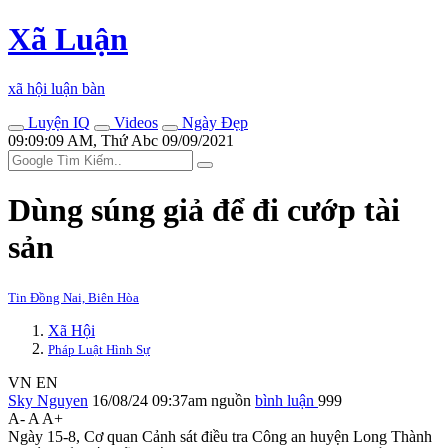
Xã Luận
xã hội luận bàn
Luyện IQ
Videos
Ngày Đẹp
09:09:09 AM, Thứ Abc 09/09/2021
Dùng súng giả để đi cướp tài
sản
Tin Đồng Nai, Biên Hòa
Xã Hội
Pháp Luật Hình Sự
VN
EN
Sky Nguyen
16/08/24 09:37am
nguồn
bình luận
999
A-
A
A+
Ngày 15-8, Cơ quan Cảnh sát điều tra Công an huyện Long Thành