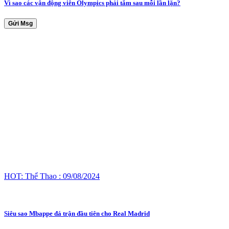
Vì sao các vận động viên Olympics phải tắm sau mỗi lần lặn?
Gửi Msg
HOT: Thể Thao : 09/08/2024
Siêu sao Mbappe đá trận đầu tiên cho Real Madrid