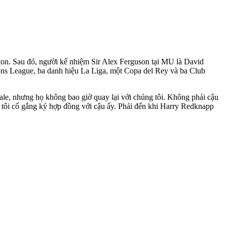
ton. Sau đó, người kế nhiệm Sir Alex Ferguson tại MU là David
ns League, ba danh hiệu La Liga, một Copa del Rey và ba Club
ale, nhưng họ không bao giờ quay lại với chúng tôi. Không phải cậu
g tôi cố gắng ký hợp đồng với cậu ấy. Phải đến khi Harry Redknapp