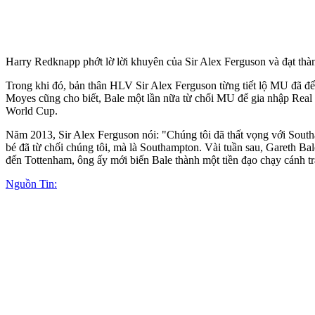
Harry Redknapp phớt lờ lời khuyên của Sir Alex Ferguson và đạt 
Trong khi đó, bản thân HLV Sir Alex Ferguson từng tiết lộ MU đã để
Moyes cũng cho biết, Bale một lần nữa từ chối MU để gia nhập Rea
World Cup.
Năm 2013, Sir Alex Ferguson nói: "Chúng tôi đã thất vọng với Southa
bé đã từ chối chúng tôi, mà là Southampton. Vài tuần sau, Gareth Ba
đến Tottenham, ông ấy mới biến Bale thành một tiền đạo chạy cánh tr
Nguồn Tin: