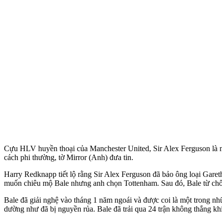
Cựu HLV huyền thoại của Manchester United, Sir Alex Ferguson là m
cách phi thường, tờ Mirror (Anh) đưa tin.
Harry Redknapp tiết lộ rằng Sir Alex Ferguson đã bảo ông loại Gare
muốn chiêu mộ Bale nhưng anh chọn Tottenham. Sau đó, Bale từ chối
Bale đã giải nghệ vào tháng 1 năm ngoái và được coi là một trong n
dường như đã bị nguyền rủa. Bale đã trải qua 24 trận không thắng khi