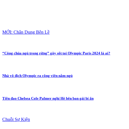
MỚI: Chân Dung Bên Lề
“Công chúa ngủ trong rừng” gây sốt tại Olympic Paris 2024 là ai?
Nhà vô địch Olympic ra công viên nằm ngủ
Tiền đạo Chelsea Cole Palmer nghỉ Hè bên bạn gái bí ẩn
Chuỗi Sự Kiện