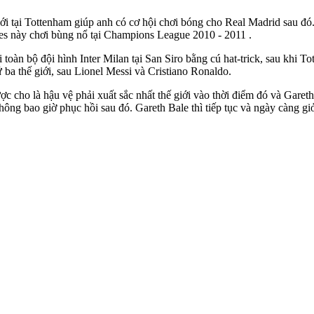
 giới tại Tottenham giúp anh có cơ hội chơi bóng cho Real Madrid sa
ales này chơi bùng nổ tại Champions League 2010 - 2011 .
àn bộ đội hình Inter Milan tại San Siro bằng cú hat-trick, sau khi To
 ba thế giới, sau Lionel Messi và Cristiano Ronaldo.
ợc cho là hậu vệ phải xuất sắc nhất thế giới vào thời điểm đó và Garet
hông bao giờ phục hồi sau đó. Gareth Bale thì tiếp tục và ngày càng g