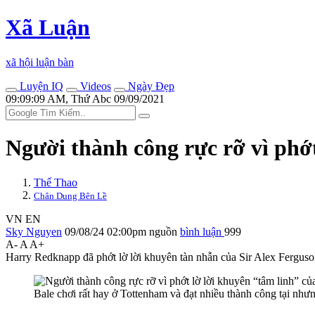
Xã Luận
xã hội luận bàn
Luyện IQ
Videos
Ngày Đẹp
09:09:09 AM, Thứ Abc 09/09/2021
Người thành công rực rỡ vì phớt
Thể Thao
Chân Dung Bên Lề
VN
EN
Sky Nguyen
09/08/24 02:00pm
nguồn
bình luận
999
A-
A
A+
Harry Redknapp đã phớt lờ lời khuyên tàn nhẫn của Sir Alex Fergus
Bale chơi rất hay ở Tottenham và đạt nhiều thành công tại nh