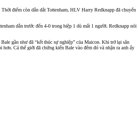
u đó. Thời điểm còn dẫn dắt Tottenham, HLV Harry Redknapp đã chuyển
ttenham dẫn trước đến 4-0 trong hiệp 1 dù mất 1 người. Redknapp nói
h Bale gần như đã “kết thúc sự nghiệp” của Maicon. Khi trở lại sân
iỏi hơn. Cả thế giới đã chứng kiến Bale vào đêm đó và nhận ra anh ấy