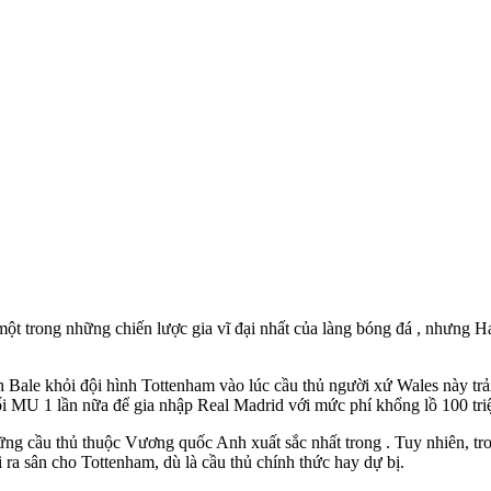
ột trong những chiến lược gia vĩ đại nhất của làng bóng đá , nhưng H
th Bale khỏi đội hình Tottenham vào lúc cầu thủ người xứ Wales này t
 MU 1 lần nữa để gia nhập Real Madrid với mức phí khổng lồ 100 triệ
hững cầu thủ thuộc Vương quốc Anh xuất sắc nhất trong . Tuy nhiên, 
 ra sân cho Tottenham, dù là cầu thủ chính thức hay dự bị.