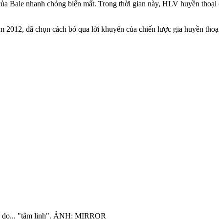
n của Bale nhanh chóng biến mất. Trong thời gian này, HLV huyền thoại
012, đã chọn cách bỏ qua lời khuyên của chiến lược gia huyền thoại
lý do... "tâm linh". ẢNH: MIRROR