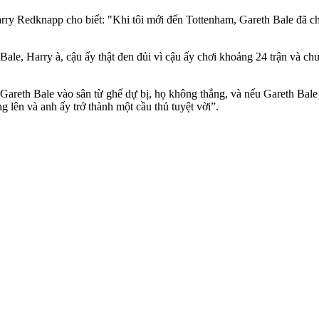
ry Redknapp cho biết: "Khi tôi mới đến Tottenham, Gareth Bale đã ch
Bale, Harry à, cậu ấy thật đen đủi vì cậu ấy chơi khoảng 24 trận và ch
Gareth Bale vào sân từ ghế dự bị, họ không thắng, và nếu Gareth Bale 
g lên và anh ấy trở thành một cầu thủ tuyệt vời”.