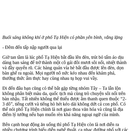
Buổi sáng không khí ở phố Tạ Hiện có phần yên bình, vắng lặng
- Đêm đến tấp nập người qua lại
Giờ tan tầm là lúc phố Tạ Hiện bắt đầu lên đèn, trút bỏ tấm áo dịu
dàng ban sáng để trở thành một cô gái đôi mươi sôi nổi, nhiệt thành
và đầy quyến rũ. Các hàng quán vỉa hè bắt đầu được lên đèn, dọn
bàn ghế ra ngoài. Mọi người nô nức kéo nhau đến khám phá,
thưởng thức ẩm thực hay cùng nhau tụ họp vui vầy.
Đi đến đâu bạn cũng có thể bắt gặp từng nhóm Tây – Ta lẫn lộn
không phân biệt màu da, quốc tịch mà cùng trò chuyện sôi nổi trên
bàn nhậu. Tất nhiên không thể thiếu được âm thanh quen thuộc “2-
3 dô”, tiếng cười và tiếng hò hét kéo dài không dứt cả con phố. Có
thể nói phố Tạ Hiện chính là nơi giao thoa văn hóa và cũng là địa
điểm lý tưởng nếu bạn muốn rèn khả năng ngoại ngữ của mình.
Bên cạnh hoạt động ăn uống thì phố Tạ Hiện còn là nơi diễn ra
nhiều chương trình biểu diễn nghệ thuật, ca nhạc đường phố với các