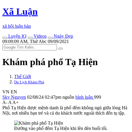
Xã Luận
xã hội luận bàn
Luyện IQ
Videos
Ngày Đẹp
09:09:09 AM, Thứ Abc 09/09/2021
Khám phá phố Tạ Hiện
Thế Giới
Du Lịch Khám Phá
VN
EN
Sky Nguyen
02/08/24 02:47pm
nguồn
bình luận
999
A-
A
A+
Phố Tạ Hiện được mệnh danh là phố đêm không ngủ giữa lòng Hà
Nội, nơi nhiều bạn trẻ và cả du khách nước ngoài thích đến tụ tập.
Đường vào phố đêm Tạ Hiện khi lên đèn buổi tối.