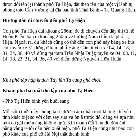
được đổi tên lại thành phố Tạ Hiện, đặt theo tên của một vị lãnh tụ
phong trào Cần Vương tại địa bàn tỉnh Thái Bình – Tạ Quang Hiện.
Hướng dẫn di chuyển đến phố Tạ Hiện
Con phố Tạ Hiện dài khoảng 266m, để di chuyển đến đây thì từ hồ
Hoàn Kiếm bạn đi khoảng 250m về hướng Nam chính là phố Tạ
Hiện. Ngoài ra, du khách cũng có thể đến con phố này bằng xe bus
các tuyến xe 31 dừng ở trạm phố Hàng Cân; tuyến xe 04, 14, 18,
31, 34, 36, 40 và dừng tại trạm Trần Nhật Duật; tuyến xe 04, 08, 11,
14, 18, 23, 31, 34, 36, 40 với điểm dừng Nguyễn Hữu Huân.
Khu phố tấp nập khách Tây lẫn Ta cùng ghé chơi.
Khám phá hai mặt đối lập của phố Tạ Hiện
- Phố Tạ Hiện bình yên buổi sáng
Mỗi sớm thức dậy chúng ta sẽ được cảm nhận một không khí yên
tĩnh khác biệt so với đêm say sưa và ồn ã trước đó, dáng vẻ tựa như
một cô gái mơ màng không ngủ. Khi mảnh đất Thủ đô đón ánh
nắng vàng le lói đầu tiên xuất hiện, phố Tạ Hiện cũng như bao con
phố khác của phố cổ Hà Nội thật thanh bình.