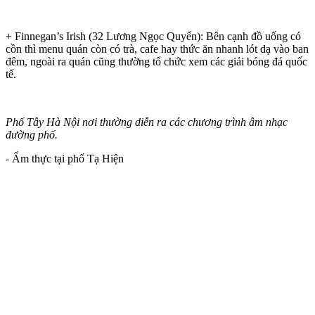
+ Finnegan’s Irish (32 Lương Ngọc Quyến): Bên cạnh đồ uống có
cồn thì menu quán còn có trà, cafe hay thức ăn nhanh lót dạ vào ban
đêm, ngoài ra quán cũng thường tổ chức xem các giải bóng đá quốc
tế.
Phố Tây Hà Nội nơi thường diễn ra các chương trình âm nhạc
đường phố.
- Ẩm thực tại phố Tạ Hiện