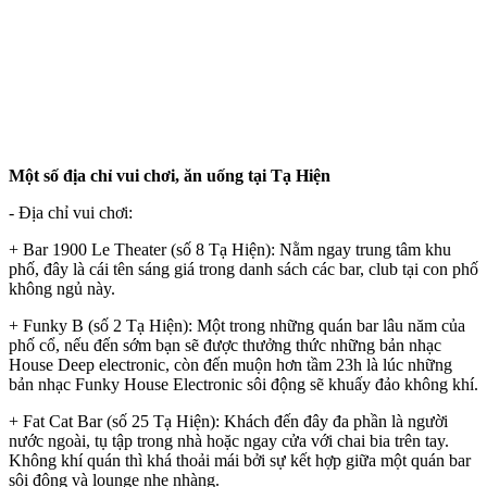
Một số địa chỉ vui chơi, ăn uống tại Tạ Hiện
- Địa chỉ vui chơi:
+ Bar 1900 Le Theater (số 8 Tạ Hiện): Nằm ngay trung tâm khu
phố, đây là cái tên sáng giá trong danh sách các bar, club tại con phố
không ngủ này.
+ Funky B (số 2 Tạ Hiện): Một trong những quán bar lâu năm của
phố cổ, nếu đến sớm bạn sẽ được thưởng thức những bản nhạc
House Deep electronic, còn đến muộn hơn tầm 23h là lúc những
bản nhạc Funky House Electronic sôi động sẽ khuấy đảo không khí.
+ Fat Cat Bar (số 25 Tạ Hiện): Khách đến đây đa phần là người
nước ngoài, tụ tập trong nhà hoặc ngay cửa với chai bia trên tay.
Không khí quán thì khá thoải mái bởi sự kết hợp giữa một quán bar
sôi động và lounge nhẹ nhàng.