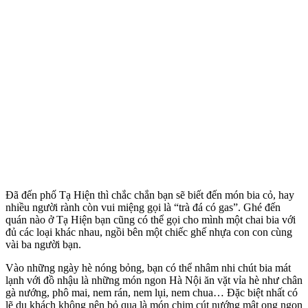
Đã đến phố Tạ Hiện thì chắc chắn bạn sẽ biết đến món bia cỏ, hay
nhiều người rành còn vui miệng gọi là “trà đá có gas”. Ghé đến
quán nào ở Tạ Hiện bạn cũng có thể gọi cho mình một chai bia với
đủ các loại khác nhau, ngồi bên một chiếc ghế nhựa con con cùng
vài ba người bạn.
Vào những ngày hè nóng bỏng, bạn có thể nhâm nhi chút bia mát
lạnh với đồ nhậu là những món ngon Hà Nội ăn vặt vỉa hè như chân
gà nướng, phô mai, nem rán, nem lụi, nem chua… Đặc biệt nhất có
lẽ du khách không nên bỏ qua là món chim cút nướng mật ong ngon