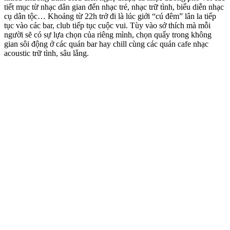
tiết mục từ nhạc dân gian đến nhạc trẻ, nhạc trữ tình, biểu diễn nhạc
cụ dân tộc… Khoảng từ 22h trở đi là lúc giới “cú đêm” lân la tiếp
tục vào các bar, club tiếp tục cuộc vui. Tùy vào sở thích mà mỗi
người sẽ có sự lựa chọn của riêng mình, chọn quẩy trong không
gian sôi động ở các quán bar hay chill cùng các quán cafe nhạc
acoustic trữ tình, sâu lắng.