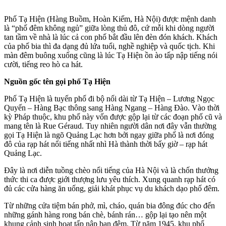
Phố Tạ Hiện (Hàng Buồm, Hoàn Kiếm, Hà Nội) được mệnh danh
là “phố đêm không ngủ” giữa lòng thủ đô, cứ mỗi khi dòng người
tan tầm về nhà là lúc cả con phố bắt đầu lên đèn đón khách. Khách
của phố bia thì đa dạng đủ lứa tuổi, nghề nghiệp và quốc tịch. Khi
màn đêm buông xuống cũng là lúc Tạ Hiện ồn ào tấp nập tiếng nói
cười, tiếng reo hò ca hát.
Nguồn gốc tên gọi phố Tạ Hiện
Phố Tạ Hiện là tuyến phố đi bộ nối dài từ Tạ Hiện – Lương Ngọc
Quyến – Hàng Bạc thông sang Hàng Ngang – Hàng Đào. Vào thời
kỳ Pháp thuộc, khu phố này vốn được gộp lại từ các đoạn phố cũ và
mang tên là Rue Géraud. Tuy nhiên người dân nơi đây vẫn thường
gọi Tạ Hiện là ngõ Quảng Lạc hơn bởi ngay giữa phố là nơi đóng
đô của rạp hát nổi tiếng nhất nhì Hà thành thời bấy giờ – rạp hát
Quảng Lạc.
Đây là nơi diễn tuồng chèo nổi tiếng của Hà Nội và là chốn thưởng
thức thi ca được giới thượng lưu yêu thích. Xung quanh rạp hát có
đủ các cửa hàng ăn uống, giải khát phục vụ du khách dạo phố đêm.
Từ những cửa tiệm bán phở, mì, cháo, quán bia đông đúc cho đến
những gánh hàng rong bán chè, bánh rán… gộp lại tạo nên một
khung cảnh sinh hoạt tấp nập ban đêm. Từ năm 1945, khu phố