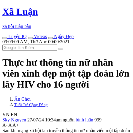
Xã Luận
xã hội luận bàn
Luyện IQ
Videos
Ngày Đẹp
09:09:09 AM, Thứ Abc 09/09/2021
Thực hư thông tin nữ nhân
viên xinh đẹp một tập đoàn lớn
lây HIV cho 16 người
Ăn Chơi
Tuổi Trẻ Cộng Đồng
VN
EN
Sky Nguyen
27/07/24 10:34am
nguồn
bình luận
999
A-
A
A+
Sau khi mạng xã hội lan truyền thông tin nữ nhân viên một tập đoàn