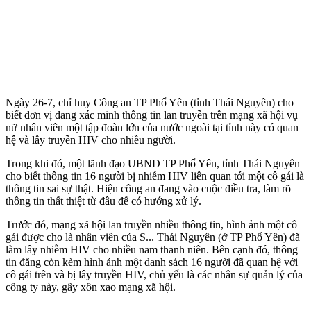
Ngày 26-7, chỉ huy Công an TP Phổ Yên (tỉnh Thái Nguyên) cho
biết đơn vị đang xác minh thông tin lan truyền trên mạng xã hội vụ
nữ nhân viên một tập đoàn lớn của nước ngoài tại tỉnh này có quan
hệ và lây truyền HIV cho nhiều người.
Trong khi đó, một lãnh đạo UBND TP Phổ Yên, tỉnh Thái Nguyên
cho biết thông tin 16 người bị nhiễm HIV liên quan tới một cô gái là
thông tin sai sự thật. Hiện công an đang vào cuộc điều tra, làm rõ
thông tin thất thiệt từ đâu để có hướng xử lý.
Trước đó, mạng xã hội lan truyền nhiều thông tin, hình ảnh một cô
gái được cho là nhân viên của S... Thái Nguyên (ở TP Phổ Yên) đã
làm lây nhiễm HIV cho nhiều nam thanh niên. Bên cạnh đó, thông
tin đăng còn kèm hình ảnh một danh sách 16 người đã quan hệ với
cô gái trên và bị lây truyền HIV, chủ yếu là các nhân sự quản lý của
công ty này, gây xôn xao mạng xã hội.