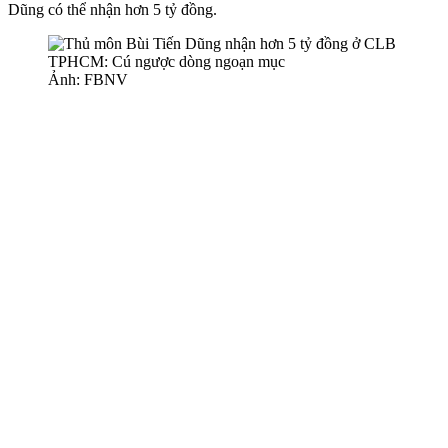
Dũng có thể nhận hơn 5 tỷ đồng.
Ảnh: FBNV