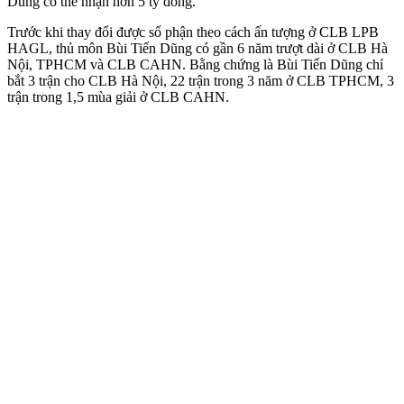
Dũng có thể nhận hơn 5 tỷ đồng.
Trước khi thay đổi được số phận theo cách ấn tượng ở CLB LPB
HAGL, thủ môn Bùi Tiến Dũng có gần 6 năm trượt dài ở CLB Hà
Nội, TPHCM và CLB CAHN. Bằng chứng là Bùi Tiến Dũng chỉ
bắt 3 trận cho CLB Hà Nội, 22 trận trong 3 năm ở CLB TPHCM, 3
trận trong 1,5 mùa giải ở CLB CAHN.