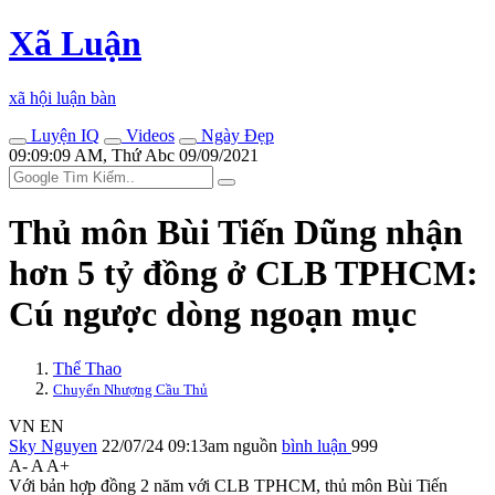
Xã Luận
xã hội luận bàn
Luyện IQ
Videos
Ngày Đẹp
09:09:09 AM, Thứ Abc 09/09/2021
Thủ môn Bùi Tiến Dũng nhận
hơn 5 tỷ đồng ở CLB TPHCM:
Cú ngược dòng ngoạn mục
Thể Thao
Chuyển Nhượng Cầu Thủ
VN
EN
Sky Nguyen
22/07/24 09:13am
nguồn
bình luận
999
A-
A
A+
Với bản hợp đồng 2 năm với CLB TPHCM, thủ môn Bùi Tiến