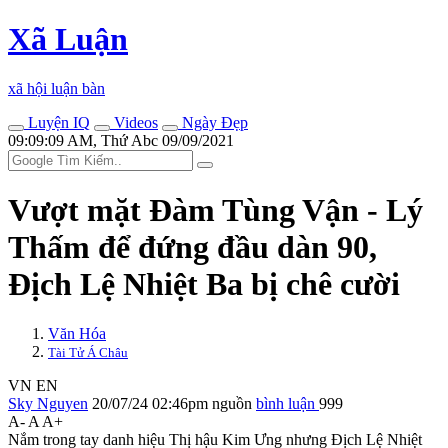
Xã Luận
xã hội luận bàn
Luyện IQ
Videos
Ngày Đẹp
09:09:09 AM, Thứ Abc 09/09/2021
Vượt mặt Đàm Tùng Vận - Lý
Thấm để đứng đầu dàn 90,
Địch Lệ Nhiệt Ba bị chê cười
Văn Hóa
Tài Tử Á Châu
VN
EN
Sky Nguyen
20/07/24 02:46pm
nguồn
bình luận
999
A-
A
A+
Nắm trong tay danh hiệu Thị hậu Kim Ưng nhưng Địch Lệ Nhiệt