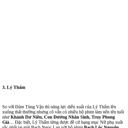
3. Lý Thấm
So với Đàm Tùng Vận thì năng lực diễn xuất của Lý Thấm lên
xuống thất thường nhưng cô vẫn có nhiều bộ phim làm nên tên tuổi
như
Khánh Dư Niên, Con Đường Nhân Sinh, Truy Phong
Giả
… Đặc biệt, Lý Thấm từng được đề cử hạng mục Nữ phụ xuất
sắc nhất tại giải Bạch Ngọc Lan với bộ phim
Bạch Lộc Nguyên
.