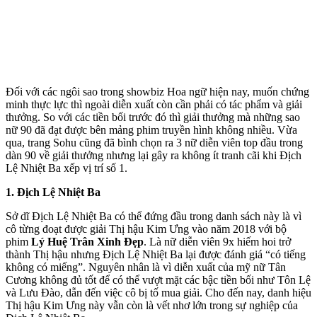
Đối với các ngôi sao trong showbiz Hoa ngữ hiện nay, muốn chứng
minh thực lực thì ngoài diễn xuất còn cần phải có tác phẩm và giải
thưởng. So với các tiền bối trước đó thì giải thưởng mà những sao
nữ 90 đã đạt được bên mảng phim truyền hình không nhiều. Vừa
qua, trang Sohu cũng đã bình chọn ra 3 nữ diễn viên top đầu trong
dàn 90 về giải thưởng nhưng lại gây ra không ít tranh cãi khi Địch
Lệ Nhiệt Ba xếp vị trí số 1.
1. Địch Lệ Nhiệt Ba
Sở dĩ Địch Lệ Nhiệt Ba có thể đứng đầu trong danh sách này là vì
cô từng đoạt được giải Thị hậu Kim Ưng vào năm 2018 với bộ
phim
Lý Huệ Trân Xinh Đẹp
. Là nữ diễn viên 9x hiếm hoi trở
thành Thị hậu nhưng Địch Lệ Nhiệt Ba lại được đánh giá “có tiếng
không có miếng”. Nguyên nhân là vì diễn xuất của m‌ỹ n‌ữ Tân
Cương không đủ tốt để có thể vượt mặt các bậc tiền bối như Tôn Lệ
và Lưu Đào, dẫn đến việc cô bị tố mua giải. Cho đến nay, danh hiệu
Thị hậu Kim Ưng này vẫn còn là vết nhơ lớn trong sự nghiệp của