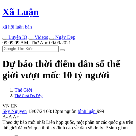
Xã Luận
xã hội luận bàn
Luyện IQ
Videos
Ngày Đẹp
09:09:09 AM, Thứ Abc 09/09/2021
Dự báo thời điểm dân số thế
giới vượt mốc 10 tỷ người
Thế Giới
Thế Giới Đó Đây
VN
EN
Sky Nguyen
13/07/24 03:12pm
nguồn
bình luận
999
A-
A
A+
Theo dự báo mới nhất Liên hợp quốc, một phần tư các quốc gia trên
thế giới đã vượt qua thời kỳ đỉnh cao về dân số do tỷ lệ sinh giảm.