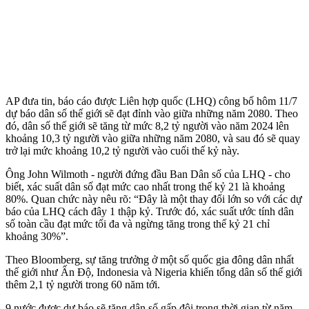
AP đưa tin, báo cáo được Liên hợp quốc (LHQ) công bố hôm 11/7
dự báo dân số thế giới sẽ đạt đỉnh vào giữa những năm 2080. Theo
đó, dân số thế giới sẽ tăng từ mức 8,2 tỷ người vào năm 2024 lên
khoảng 10,3 tỷ người vào giữa những năm 2080, và sau đó sẽ quay
trở lại mức khoảng 10,2 tỷ người vào cuối thế kỷ này.
Ông John Wilmoth - người đứng đầu Ban Dân số của LHQ - cho
biết, xác suất dân số đạt mức cao nhất trong thế kỷ 21 là khoảng
80%. Quan chức này nêu rõ: “Đây là một thay đổi lớn so với các dự
báo của LHQ cách đây 1 thập kỷ. Trước đó, xác suất ước tính dân
số toàn cầu đạt mức tối đa và ngừng tăng trong thế kỷ 21 chỉ
khoảng 30%”.
Theo Bloomberg, sự tăng trưởng ở một số quốc gia đông dân nhất
thế giới như Ấn Độ, Indonesia và Nigeria khiến tổng dân số thế giới
thêm 2,1 tỷ người trong 60 năm tới.
9 nước được dự báo sẽ tăng dân số gấp đôi trong thời gian từ năm