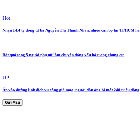
Hot
Nhận 14,4 tỷ đồng từ bà Nguyễn Thị Thanh Nhàn, nhiều cán bộ tại TPHCM hầ
Bắt quả tang 5 người phụ nữ làm chuyện đáng xấu hổ trong chung cư
UP
Ấn vào đường link dịch vụ công giả mạo, người đàn ông bị mất 240 triệu đồng
Gửi Msg