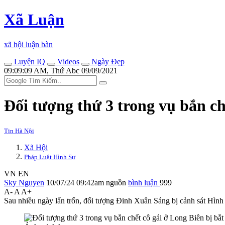
Xã Luận
xã hội luận bàn
Luyện IQ
Videos
Ngày Đẹp
09:09:09 AM, Thứ Abc 09/09/2021
Đối tượng thứ 3 trong vụ bắn ch
Tin Hà Nội
Xã Hội
Pháp Luật Hình Sự
VN
EN
Sky Nguyen
10/07/24 09:42am
nguồn
bình luận
999
A-
A
A+
Sau nhiều ngày lẩn trốn, đối tượng Đinh Xuân Sáng bị cảnh sát Hình S