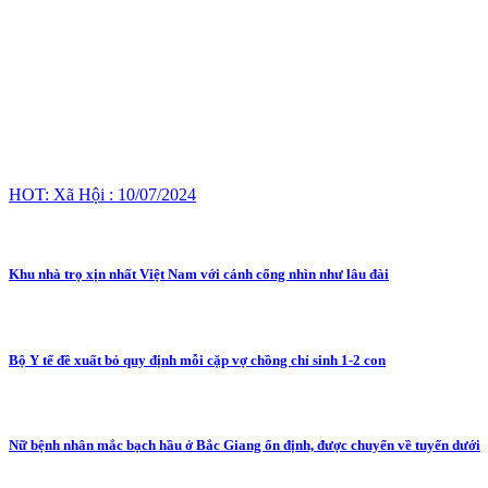
HOT: Xã Hội : 10/07/2024
Khu nhà trọ xịn nhất Việt Nam với cánh cổng nhìn như lâu đài
Bộ Y tế đề xuất bỏ quy định mỗi cặp vợ chồng chỉ sinh 1-2 con
Nữ bệnh nhân mắc bạch hầu ở Bắc Giang ổn định, được chuyển về tuyến dưới