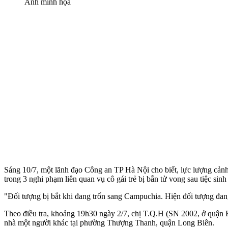
Ảnh minh họa
Sáng 10/7, một lãnh đạo Công an TP Hà Nội cho biết, lực lượng cản
trong 3 nghi phạm liên quan vụ cô gái trẻ bị bắn t‌ử von‌g sau tiệc sin
"Đối tượng bị bắt khi đang trốn sang Campuchia. Hiện đối tượng đang
Theo điều tra, khoảng 19h30 ngày 2/7, chị T.Q.H (SN 2002, ở quận 
nhà một người khác tại phường Thượng Thanh, quận Long Biên.