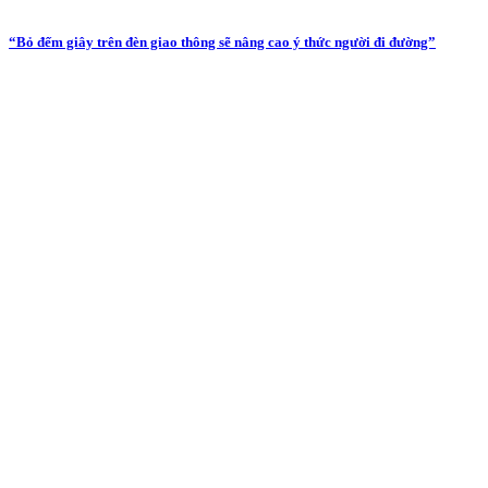
“Bỏ đếm giây trên đèn giao thông sẽ nâng cao ý thức người đi đường”