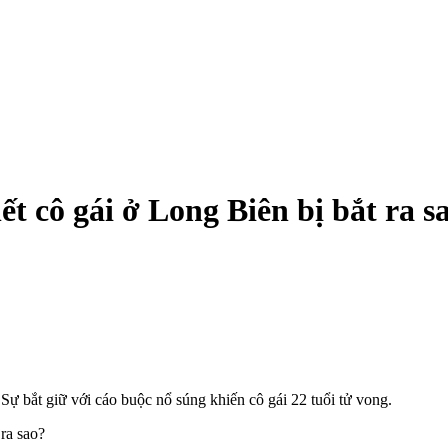
ết cô gái ở Long Biên bị bắt ra s
ự bắt giữ với cáo buộc nổ súng khiến cô gái 22 tuổi t‌ử von‌g.