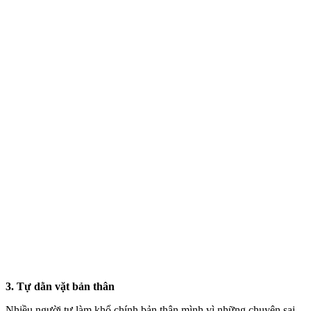
3. Tự dằn vặt bản thân
Nhiều người tự làm khổ chính bản thân mình vì những chuyện sai