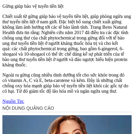
Gừng giúp bảo vệ tuyến tiền liệt
Chiết xuất từ gừng giúp bảo vệ tuyến tiền liệt, giúp phòng ngừa ung
thư tuyến tiền liệt ở nam giới. Đặc biệt bổ sung chiết xuất gừng
không làm ảnh hưởng tới các tế bào lành tính. Trang Bens Natural
Health đưa tin rằng: Nghiên cứu năm 2017 đã điều tra các đặc tính
chống ung thư của chất phytochemical trong gừng đối với tế bào
ung thư tuyến tiền liệt ở người kháng thuốc hóa trị và cho kết
quả: các chất phytochemical trong gừng, bao gồm 6-gingerol, 6-
shogaol và 10-shogaol có thể ức chế đáng kể sự phát triển của tế
bào ung thư tuyến tiền liệt ở người và đảo ngược biểu hiện protein
kháng thuốc.
Ngoài ra gừng cũng nhiều dinh dưỡng tốt cho sức khỏe trong đó
có vitamin A, C và E, beta-carotene và kẽm. Đây là những chất
chống oxy hóa mạnh giúp bảo vệ tuyến tiền liệt khỏi các gốc tự do
có hại. Từ đó giảm tốc độ lão hóa mô và ngăn ngừa ung thư.
Nguồn Tin: