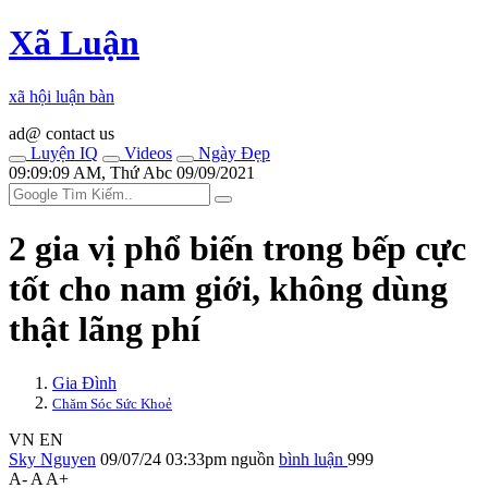
Xã Luận
xã hội luận bàn
ad@ contact us
Luyện IQ
Videos
Ngày Đẹp
09:09:09 AM, Thứ Abc 09/09/2021
2 gia vị phổ biến trong bếp cực
tốt cho nam giới, không dùng
thật lãng phí
Gia Đình
Chăm Sóc Sức Khoẻ
VN
EN
Sky Nguyen
09/07/24 03:33pm
nguồn
bình luận
999
A-
A
A+