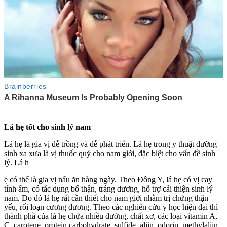
Lá hẹ tốt cho sinh lý nam
Lá hẹ là gia vị dễ trồng và dễ phát triển. Lá hẹ trong y thuật dưỡng
sinh xa xưa là vị thuốc quý cho nam giới, đặc biệt cho vấn đề sinh
lý. Lá h
ẹ có thể là gia vị nấu ăn hàng ngày. Theo Đông Y, lá hẹ có vị cay
tính ấm, có tác dụng bổ thận, tráng dương, hỗ trợ cải thiện sin‌ּh l‌ּý
nam. Do đó lá hẹ rất cần thiết cho nam giới nhằm trị chứng thận
yếu, rối loạn cương dương. Theo các nghiên cứu y học hiện đại thì
thành phầ của lá hẹ chứa nhiều đường, chất xơ, các loại vitamin A,
C, carotene, protein,carbohydrate, sulfide, aliin, odorin, methylaliin.