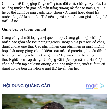
Chính vì thế lá hẹ giúp tăng cường trao đổi chất, chống oxy hóa. Lá
hẹ là vị thuốc dân gian bổ thận tráng dương rất tốt cho nam giới. Lá
hẹ có thể dùng để nấu canh, xào, chiên với trứng hoặc dùng lấy
nước uống để làm thuốc. Thế nên người xưa nói nam giới không thể
thiếu lá hẹ.
Gừng bảo vệ tuyến tiền liệt
Gừng cũng là một loại gia vị quen thuộc. Gừng giàu hợp chất tự
nhiên bao gồm các loại như gin‌gerols, shogaol và parasols có công
dụng chống ung thư. Các nhà nghiên cứu phát hiện ra rằng những
hợp chất trong gừng có thể kiểm soát một số protein giúp tiêu diệt tế
bào ung thư tuyến tiền liệt và giảm sự lây lan của tế bào ung
thư. Nghiên cứu áp dụng trên động vật thực hiện năm 2012 được
công bố trên tạp chí dinh dưỡng Anh cho thấy rằng chiết xuất từ củ
gưng có thể tiêu diệt khối u ung thư tuyến tiền liệt.